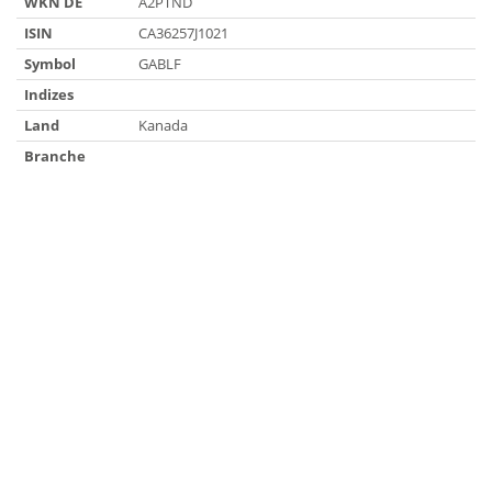
WKN DE
A2PTND
ISIN
CA36257J1021
Symbol
GABLF
Indizes
Land
Kanada
Branche