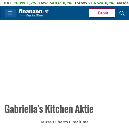
AX
26 319
0,7%
Dow
54 037
0,3%
EStoxx50
6 524
0,3%
Nasdaq
2
Depot
Gabriella's Kitchen Aktie
Kurse + Charts + Realtime