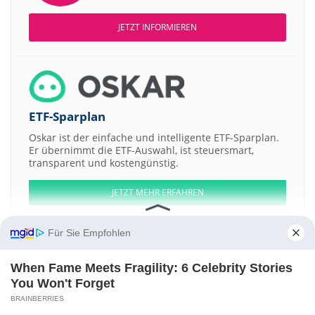
JETZT INFORMIEREN
ETF-Sparplan
Oskar ist der einfache und intelligente ETF-Sparplan.
Er übernimmt die ETF-Auswahl, ist steuersmart,
transparent und kostengünstig.
JETZT MEHR ERFAHREN
Für Sie Empfohlen
When Fame Meets Fragility: 6 Celebrity Stories
Aktien ATX
DAX
EuroStoxx 50
Dow Jones
NASDAQ 100
Nikkei 225
You Won't Forget
S&P 500
BRAINBERRIES
Weitere Aktien: