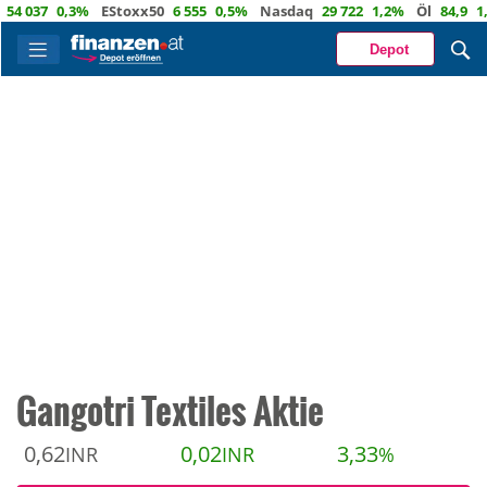
037
0,3%
EStoxx50
6 555
0,5%
Nasdaq
29 722
1,2%
Öl
84,9
1,6%
Depot
Gangotri Textiles Aktie
0,62
0,02
3,33
INR
INR
%