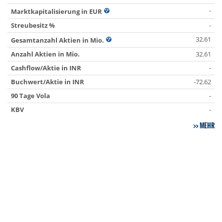
-
Marktkapitalisierung in EUR
Streubesitz %
-
32.61
Gesamtanzahl Aktien in Mio.
Anzahl Aktien in Mio.
32.61
Cashflow/Aktie in INR
-
Buchwert/Aktie in INR
-72.62
90 Tage Vola
-
KBV
-
MEHR