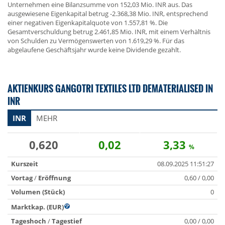
Unternehmen eine Bilanzsumme von 152,03 Mio. INR aus. Das
ausgewiesene Eigenkapital betrug -2.368,38 Mio. INR, entsprechend
einer negativen Eigenkapitalquote von 1.557,81 %. Die
Gesamtverschuldung betrug 2.461,85 Mio. INR, mit einem Verhältnis
von Schulden zu Vermögenswerten von 1.619,29 %. Für das
abgelaufene Geschäftsjahr wurde keine Dividende gezahlt.
AKTIENKURS GANGOTRI TEXTILES LTD DEMATERIALISED IN
INR
INR
MEHR
0,620
0,02
3,33
%
Kurszeit
08.09.2025 11:51:27
Vortag
/
Eröffnung
0,60 / 0,00
Volumen (Stück)
0
Marktkap. (EUR)
Tageshoch
/
Tagestief
0,00 / 0,00