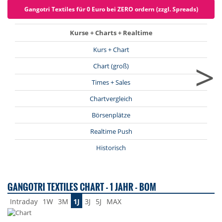
Gangotri Textiles für 0 Euro bei ZERO ordern (zzgl. Spreads)
Kurse + Charts + Realtime
Kurs + Chart
>
Chart (groß)
Times + Sales
Chartvergleich
Börsenplätze
Realtime Push
Historisch
GANGOTRI TEXTILES CHART - 1 JAHR - BOM
Intraday
1W
3M
1J
3J
5J
MAX