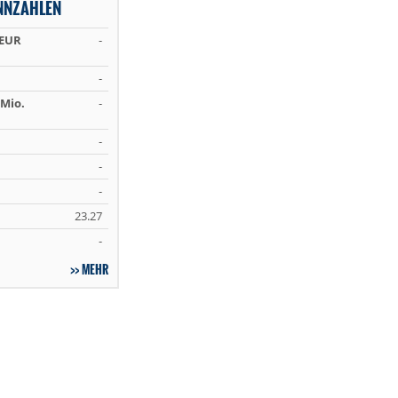
NNZAHLEN
 EUR
-
-
Mio.
-
-
-
-
23.27
-
MEHR