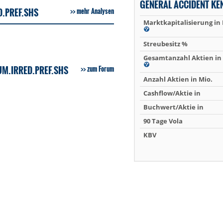
GENERAL ACCIDENT KE
D.PREF.SHS
mehr Analysen
Marktkapitalisierung in
Streubesitz %
Gesamtanzahl Aktien in 
UM.IRRED.PREF.SHS
zum Forum
Anzahl Aktien in Mio.
Cashflow/Aktie in
Buchwert/Aktie in
90 Tage Vola
KBV