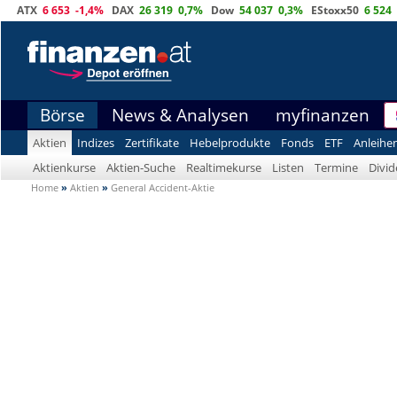
ATX
6 653
-1,4%
DAX
26 319
0,7%
Dow
54 037
0,3%
EStoxx50
6 524
Börse
News & Analysen
myfinanzen
Aktien
Indizes
Zertifikate
Hebelprodukte
Fonds
ETF
Anleihe
Aktienkurse
Aktien-Suche
Realtimekurse
Listen
Termine
Divi
Home
»
Aktien
»
General Accident-Aktie