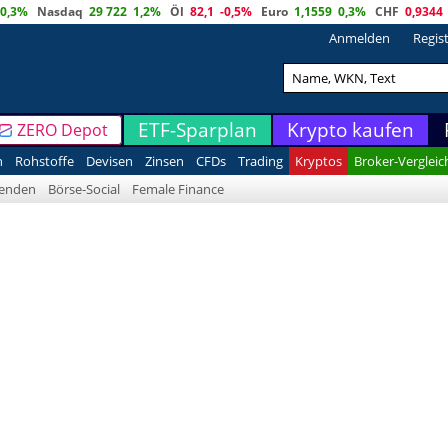
0,3%
Nasdaq
29 722
1,2%
Öl
82,1
-0,5%
Euro
1,1559
0,3%
CHF
0,9344
Anmelden
Regis
ETF-Sparplan
Krypto kaufen
ZERO Depot
n
Rohstoffe
Devisen
Zinsen
CFDs
Trading
Kryptos
Broker-Vergleic
denden
Börse-Social
Female Finance