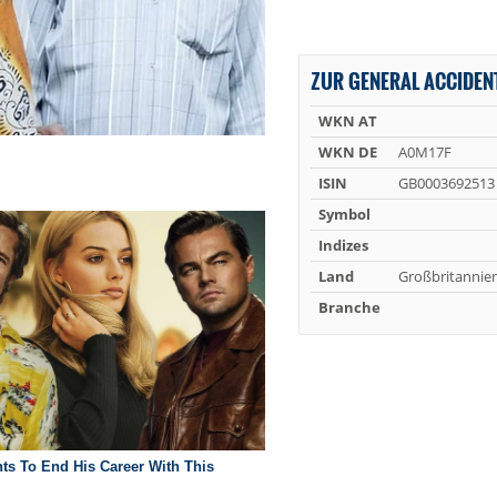
ZUR GENERAL ACCIDENT
WKN AT
WKN DE
A0M17F
ISIN
GB0003692513
Symbol
Indizes
Land
Großbritannie
Branche