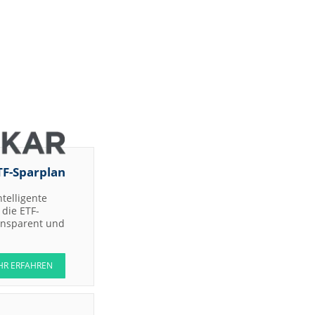
TF-Sparplan
ntelligente
die ETF-
ransparent und
HR ERFAHREN