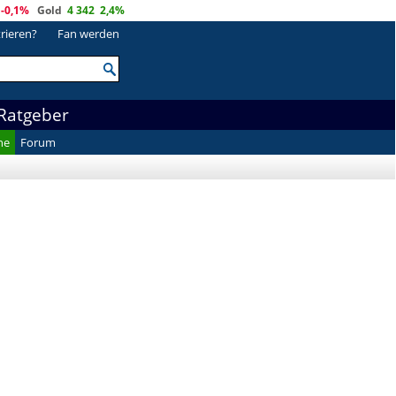
-0,1%
Gold
4 342
2,4%
trieren?
Fan werden
Ratgeber
he
Forum