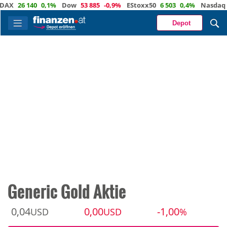
26 140
0,1%
Dow
53 885
-0,9%
EStoxx50
6 503
0,4%
Nasdaq
29 3
Depot
Generic Gold Aktie
0,04
0,00
-1,00
USD
USD
%