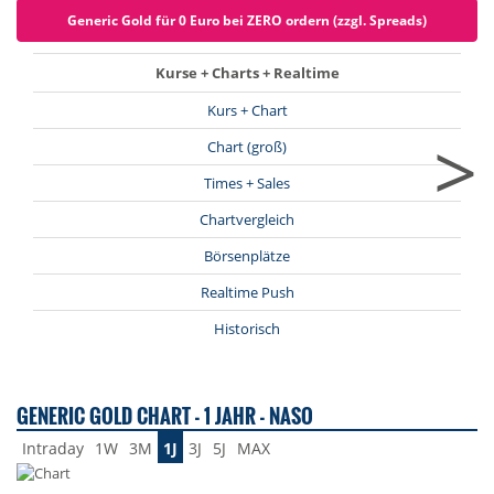
Generic Gold für 0 Euro bei ZERO ordern (zzgl. Spreads)
Kurse + Charts + Realtime
Kurs + Chart
>
Chart (groß)
Times + Sales
Chartvergleich
Börsenplätze
Realtime Push
Historisch
GENERIC GOLD CHART - 1 JAHR - NASO
Intraday
1W
3M
1J
3J
5J
MAX