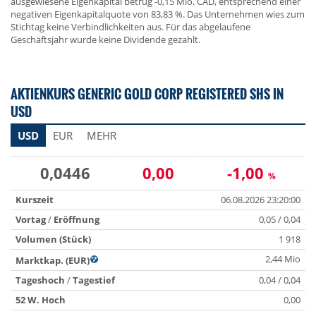
ausgewiesene Eigenkapital betrug -0,15 Mio. CAD, entsprechend einer
negativen Eigenkapitalquote von 83,83 %. Das Unternehmen wies zum
Stichtag keine Verbindlichkeiten aus. Für das abgelaufene
Geschäftsjahr wurde keine Dividende gezahlt.
AKTIENKURS GENERIC GOLD CORP REGISTERED SHS IN
USD
USD
EUR
MEHR
0,0446
0,00
-1,00
%
Kurszeit
06.08.2026 23:20:00
Vortag
/
Eröffnung
0,05 / 0,04
Volumen (Stück)
1 918
2,44 Mio
Marktkap. (EUR)
Tageshoch
/
Tagestief
0,04 / 0,04
52 W. Hoch
0,00