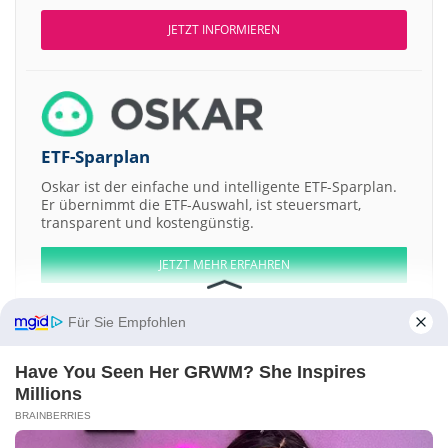
JETZT INFORMIEREN
ETF-Sparplan
Oskar ist der einfache und intelligente ETF-Sparplan.
Er übernimmt die ETF-Auswahl, ist steuersmart,
transparent und kostengünstig.
JETZT MEHR ERFAHREN
Für Sie Empfohlen
Have You Seen Her GRWM? She Inspires
Aktien ATX
DAX
EuroStoxx 50
Dow Jones
NASDAQ 100
Nikkei 225
Millions
S&P 500
BRAINBERRIES
Weitere Aktien: