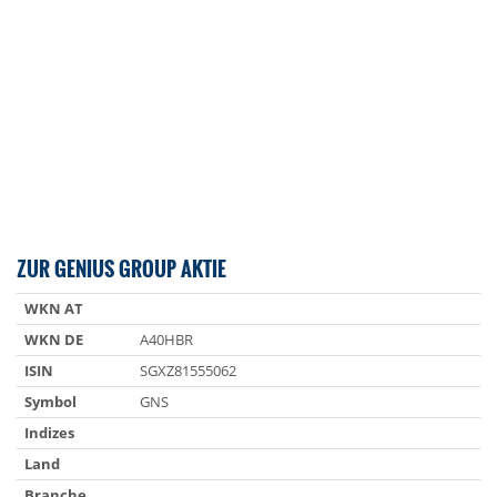
ZUR GENIUS GROUP AKTIE
WKN AT
WKN DE
A40HBR
ISIN
SGXZ81555062
Symbol
GNS
Indizes
Land
Branche