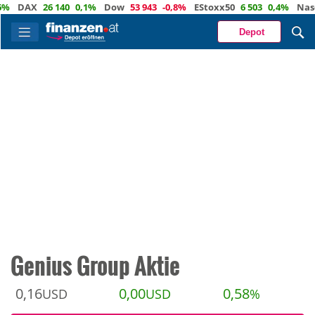
DAX
26 140
0,1%
Dow
53 943
-0,8%
EStoxx50
6 503
0,4%
Nasdaq
Depot
Genius Group Aktie
0,16
0,00
0,58
USD
USD
%