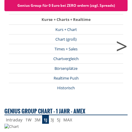
Genius Group für 0 Euro bei ZERO ordern (zzgl. Spreads)
Kurse + Charts + Realtime
Kurs + Chart
>
Chart (groß)
Times + Sales
Chartvergleich
Börsenplätze
Realtime Push
Historisch
GENIUS GROUP CHART - 1 JAHR - AMEX
Intraday
1W
3M
1J
3J
5J
MAX