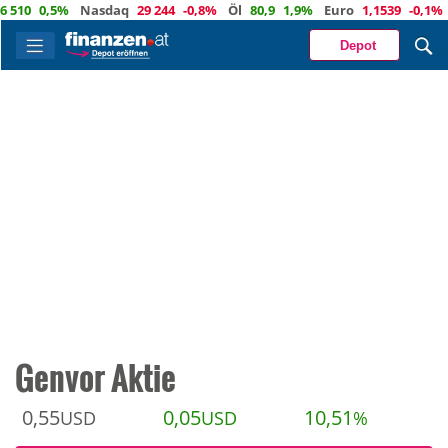
0,5%
Nasdaq
29 244
-0,8%
Öl
80,9
1,9%
Euro
1,1539
-0,1%
CHF
Depot
Genvor Aktie
0,55
0,05
10,51
USD
USD
%