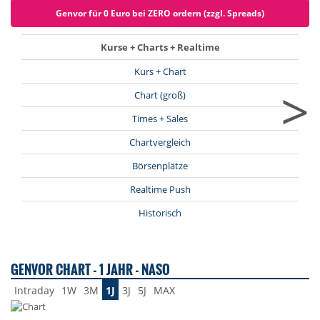
Genvor für 0 Euro bei ZERO ordern (zzgl. Spreads)
Kurse + Charts + Realtime
Kurs + Chart
>
Chart (groß)
Times + Sales
Chartvergleich
Börsenplätze
Realtime Push
Historisch
GENVOR CHART - 1 JAHR - NASO
Intraday
1W
3M
1J
3J
5J
MAX