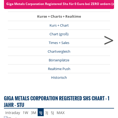
Giga Metals Corporation Registered Shs für 0 Euro bei ZERO ordern (zzg
Kurse + Charts + Realtime
Kurs + Chart
>
Chart (groß)
Times + Sales
Chartvergleich
Börsenplätze
Realtime Push
Historisch
GIGA METALS CORPORATION REGISTERED SHS CHART - 1
JAHR - STU
Intraday
1W
3M
1J
3J
5J
MAX