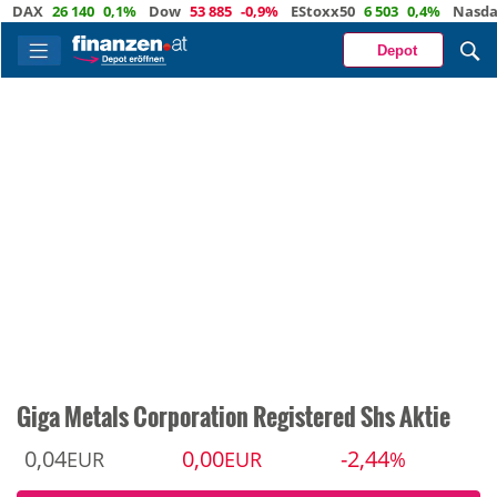
X
26 140
0,1%
Dow
53 885
-0,9%
EStoxx50
6 503
0,4%
Nasdaq
29
Depot
Giga Metals Corporation Registered Shs Aktie
0,04
0,00
-2,44
EUR
EUR
%