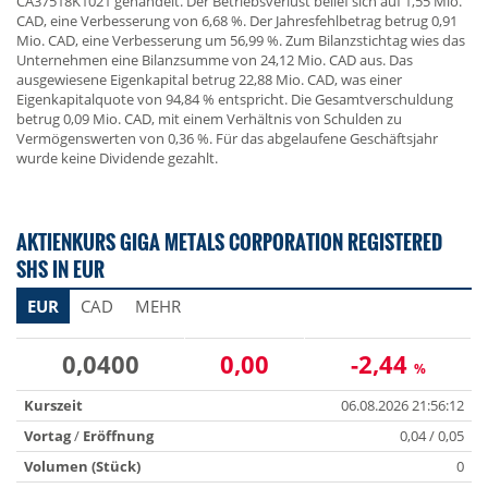
CA37518K1021 gehandelt. Der Betriebsverlust belief sich auf 1,55 Mio.
CAD, eine Verbesserung von 6,68 %. Der Jahresfehlbetrag betrug 0,91
Mio. CAD, eine Verbesserung um 56,99 %. Zum Bilanzstichtag wies das
Unternehmen eine Bilanzsumme von 24,12 Mio. CAD aus. Das
ausgewiesene Eigenkapital betrug 22,88 Mio. CAD, was einer
Eigenkapitalquote von 94,84 % entspricht. Die Gesamtverschuldung
betrug 0,09 Mio. CAD, mit einem Verhältnis von Schulden zu
Vermögenswerten von 0,36 %. Für das abgelaufene Geschäftsjahr
wurde keine Dividende gezahlt.
AKTIENKURS GIGA METALS CORPORATION REGISTERED
SHS IN EUR
EUR
CAD
MEHR
0,0400
0,00
-2,44
%
Kurszeit
06.08.2026 21:56:12
Vortag
/
Eröffnung
0,04 / 0,05
Volumen (Stück)
0