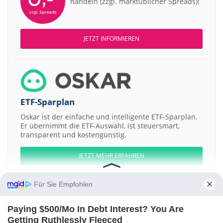
handeln (zzgl. marktüblicher Spreads)!
JETZT INFORMIEREN
ETF-Sparplan
Oskar ist der einfache und intelligente ETF-Sparplan.
Er übernimmt die ETF-Auswahl, ist steuersmart,
transparent und kostengünstig.
JETZT MEHR ERFAHREN
Für Sie Empfohlen
Paying $500/Mo In Debt Interest? You Are
Aktien ATX
DAX
EuroStoxx 50
Dow Jones
NASDAQ 100
Nikkei 225
Getting Ruthlessly Fleeced