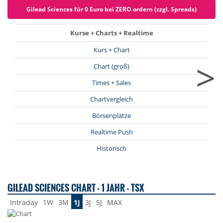
Gilead Sciences für 0 Euro bei ZERO ordern (zzgl. Spreads)
Kurse + Charts + Realtime
Kurs + Chart
>
Chart (groß)
Times + Sales
Chartvergleich
Börsenplätze
Realtime Push
Historisch
GILEAD SCIENCES CHART - 1 JAHR - TSX
Intraday
1W
3M
1J
3J
5J
MAX