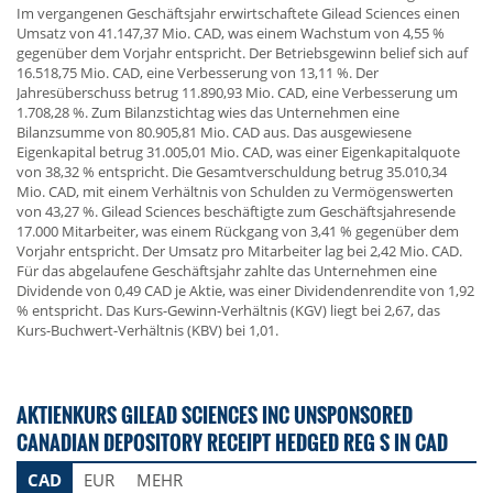
Im vergangenen Geschäftsjahr erwirtschaftete Gilead Sciences einen
Umsatz von 41.147,37 Mio. CAD, was einem Wachstum von 4,55 %
gegenüber dem Vorjahr entspricht. Der Betriebsgewinn belief sich auf
16.518,75 Mio. CAD, eine Verbesserung von 13,11 %. Der
Jahresüberschuss betrug 11.890,93 Mio. CAD, eine Verbesserung um
1.708,28 %. Zum Bilanzstichtag wies das Unternehmen eine
Bilanzsumme von 80.905,81 Mio. CAD aus. Das ausgewiesene
Eigenkapital betrug 31.005,01 Mio. CAD, was einer Eigenkapitalquote
von 38,32 % entspricht. Die Gesamtverschuldung betrug 35.010,34
Mio. CAD, mit einem Verhältnis von Schulden zu Vermögenswerten
von 43,27 %. Gilead Sciences beschäftigte zum Geschäftsjahresende
17.000 Mitarbeiter, was einem Rückgang von 3,41 % gegenüber dem
Vorjahr entspricht. Der Umsatz pro Mitarbeiter lag bei 2,42 Mio. CAD.
Für das abgelaufene Geschäftsjahr zahlte das Unternehmen eine
Dividende von 0,49 CAD je Aktie, was einer Dividendenrendite von 1,92
% entspricht. Das Kurs-Gewinn-Verhältnis (KGV) liegt bei 2,67, das
Kurs-Buchwert-Verhältnis (KBV) bei 1,01.
AKTIENKURS GILEAD SCIENCES INC UNSPONSORED
CANADIAN DEPOSITORY RECEIPT HEDGED REG S IN CAD
CAD
EUR
MEHR