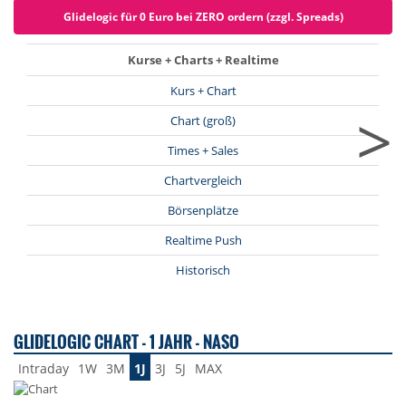
Glidelogic für 0 Euro bei ZERO ordern (zzgl. Spreads)
Kurse + Charts + Realtime
Kurs + Chart
>
Chart (groß)
Times + Sales
Chartvergleich
Börsenplätze
Realtime Push
Historisch
GLIDELOGIC CHART - 1 JAHR - NASO
Intraday
1W
3M
1J
3J
5J
MAX