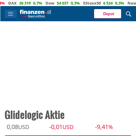
DAX
26 319
0,7%
Dow
54 037
0,3%
EStoxx50
6 524
0,3%
Nasdaq
Depot
Glidelogic Aktie
0,08
-0,01
-9,41
USD
USD
%