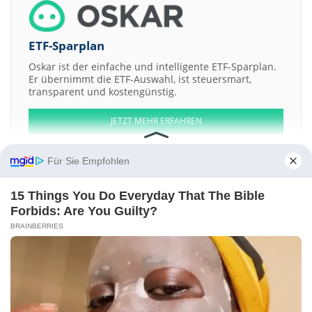
ETF-Sparplan
Oskar ist der einfache und intelligente ETF-Sparplan.
Er übernimmt die ETF-Auswahl, ist steuersmart,
transparent und kostengünstig.
JETZT MEHR ERFAHREN
Für Sie Empfohlen
15 Things You Do Everyday That The Bible
Aktien ATX
DAX
EuroStoxx 50
Dow Jones
NASDAQ 100
Nikkei 225
Forbids: Are You Guilty?
S&P 500
BRAINBERRIES
Weitere Aktien:
2invest
ESV Resources
Healthy Extracts
JW
OXIDE Corporation
Registered Shs
Kontakt
-
Impressum
-
Werbung
-
Barrierefreiheit
Sitemap
-
Datenschutz
-
Disclaimer
-
AGB
-
Privatsphäre-Einstellungen