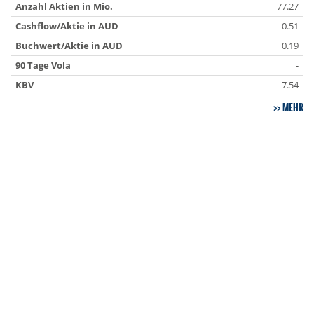
Anzahl Aktien in Mio.
77.27
Cashflow/Aktie in AUD
-0.51
Buchwert/Aktie in AUD
0.19
90 Tage Vola
-
KBV
7.54
MEHR