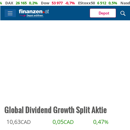
AX
26 165
0,2%
Dow
53 977
-0,7%
EStoxx50
6 512
0,5%
Nasdaq
2
Depot
Global Dividend Growth Split Aktie
10,63
0,05
0,47
CAD
CAD
%