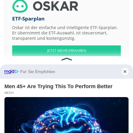
ETF-Sparplan
Oskar ist der einfache und intelligente ETF-Sparplan.
Er übernimmt die ETF-Auswahl, ist steuersmart,
transparent und kostengünstig.
JETZT MEHR ERFAHREN
Für Sie Empfohlen
Men 45+ Are Trying This To Perform Better
Aktien ATX
DAX
EuroStoxx 50
Dow Jones
NASDAQ 100
Nikkei 225
S&P 500
MEDVI
Weitere Aktien:
China VTV
QTS Realty Trus b
CPI Europe
ADL Ventures
Filatex India
Kontakt
-
Impressum
-
Werbung
-
Barrierefreiheit
Sitemap
-
Datenschutz
-
Disclaimer
-
AGB
-
Privatsphäre-Einstellungen