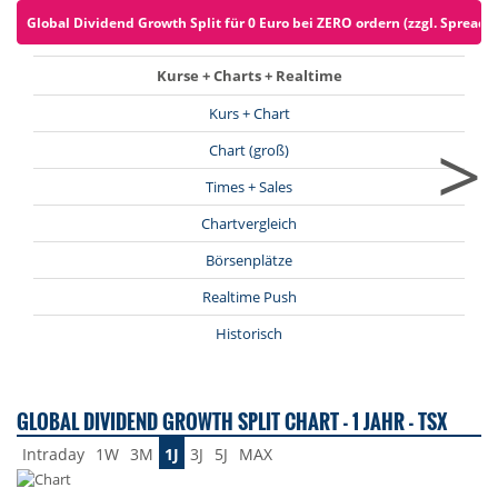
Global Dividend Growth Split für 0 Euro bei ZERO ordern (zzgl. Spreads)
Kurse + Charts + Realtime
Kurs + Chart
>
Chart (groß)
Times + Sales
Chartvergleich
Börsenplätze
Realtime Push
Historisch
GLOBAL DIVIDEND GROWTH SPLIT CHART - 1 JAHR - TSX
Intraday
1W
3M
1J
3J
5J
MAX