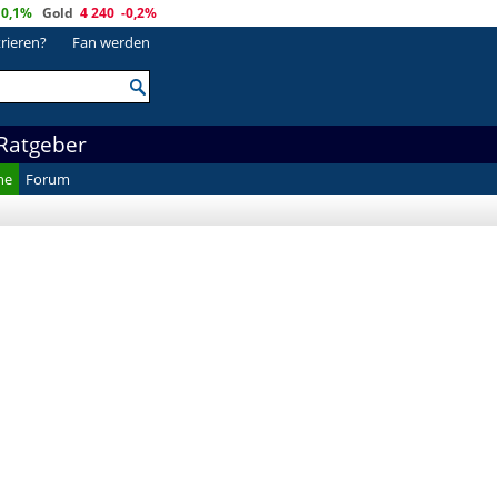
0,1%
Gold
4 240
-0,2%
trieren?
Fan werden
Ratgeber
he
Forum