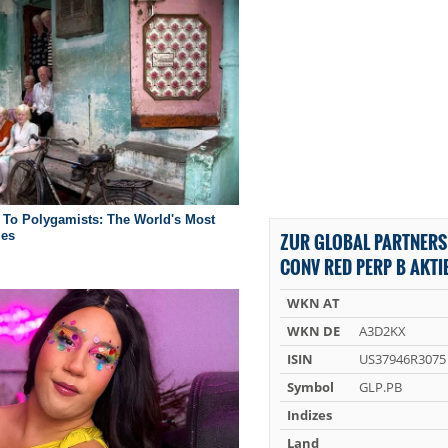
ZUR GLOBAL PARTNERS
CONV RED PERP B AKTI
WKN AT
WKN DE
A3D2KX
ISIN
US37946R3075
Symbol
GLP.PB
Indizes
Land