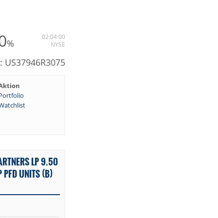
0
02:04:00
%
NYSE
N: US37946R3075
Aktion
Portfolio
Watchlist
ARTNERS LP 9.50
PFD UNITS (B)