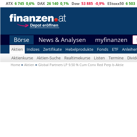
ATX
6 745
0,6%
DAX
26 140
0,1%
Dow
53 885
-0,9%
EStoxx50
6 503
Börse
News & Analysen
myfinanzen
Aktien
Indizes
Zertifikate
Hebelprodukte
Fonds
ETF
Anleihe
Aktienkurse
Aktien-Suche
Realtimekurse
Listen
Termine
Divi
Home
»
Aktien
»
Global Partners LP 9.50 % Cum Conv Red Perp b-Aktie