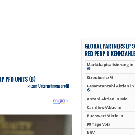
GLOBAL PARTNERS LP 
RED PERP B KENNZAHL
Marktkapitalisierung in
Streubesitz %
P PFD UNITS (B)
zum Unternehmensprofil
Gesamtanzahl Aktien in 
Anzahl Aktien in Mio.
Cashflow/Aktie in
Buchwert/Aktie in
90 Tage Vola
KBV