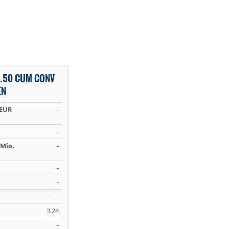
9.50 CUM CONV
EN
 EUR
-
-
Mio.
-
-
-
-
3.24
-