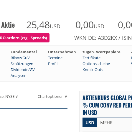
25,48
0,00
0,0
 Aktie
USD
USD
WKN DE: A3D2KX / ISI
RO ordern (zzgl. Spreads)
Fundamental
Unternehmen
zugeh. Wertpapiere
Bilanz/GuV
Termine
Zertifikate
Schätzungen
Profil
Optionsscheine
Dividende/GV
Knock-Outs
Analysen
se: NYSE ∨
Chartoptionen ∨
AKTIENKURS GLOBAL P
% CUM CONV RED PERP 
IN USD
USD
MEHR