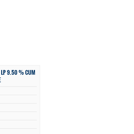
 LP 9.50 % CUM
E