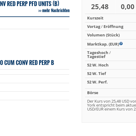
V RED PERP PFD UNITS (B)
25,48
0,00
mehr Nachrichten
Kurszeit
Vortag
/
Eröffnung
Volumen (Stück)
Marktkap. (EUR)
Tageshoch
/
Tagestief
0 CUM CONV RED PERP B
52 W. Hoch
52 W. Tief
52 W. Perf.
Börse
Der Kurs von 25,48 USD vo
York entspricht beim aktue
USD/EUR einem Kurs von 22