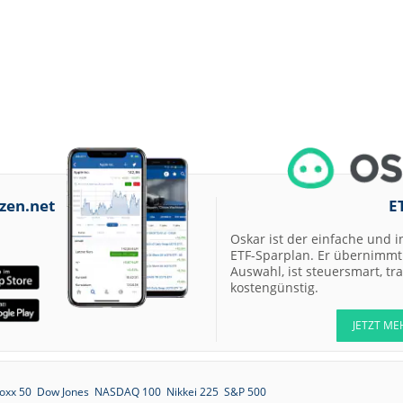
zen.net
E
Oskar ist der einfache und i
ETF-Sparplan. Er übernimmt 
Auswahl, ist steuersmart, t
kostengünstig.
JETZT ME
oxx 50
Dow Jones
NASDAQ 100
Nikkei 225
S&P 500