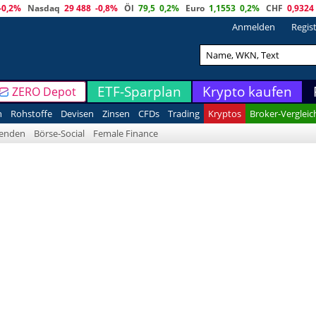
-0,2%
Nasdaq
29 488
-0,8%
Öl
79,5
0,2%
Euro
1,1553
0,2%
CHF
0,9324
Anmelden
Regis
ETF-Sparplan
Krypto kaufen
ZERO Depot
n
Rohstoffe
Devisen
Zinsen
CFDs
Trading
Kryptos
Broker-Vergleic
denden
Börse-Social
Female Finance