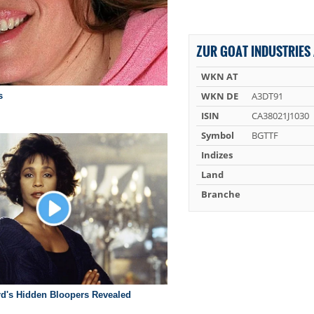
ZUR GOAT INDUSTRIES 
WKN AT
WKN DE
A3DT91
ISIN
CA38021J1030
Symbol
BGTTF
Indizes
Land
Branche