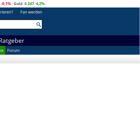
-0,1%
Gold
4 247
4,2%
trieren?
Fan werden
Ratgeber
he
Forum