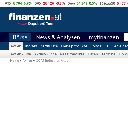
ATX
6 704
0,7%
DAX
26 126
-0,3%
Dow
54 349
0,5%
EStoxx50
6 477
Börse
News & Analysen
myfinanzen
Aktien
Indizes
Zertifikate
Hebelprodukte
Fonds
ETF
Anleihe
Aktienkurse
Aktien-Suche
Realtimekurse
Listen
Termine
Divi
Home
»
Aktien
»
GOAT Industries-Aktie