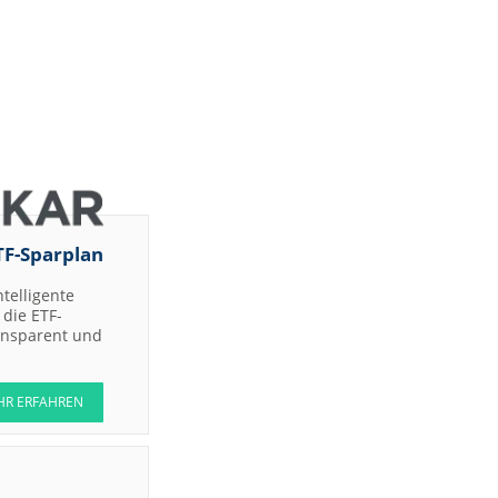
TF-Sparplan
ntelligente
die ETF-
ransparent und
HR ERFAHREN