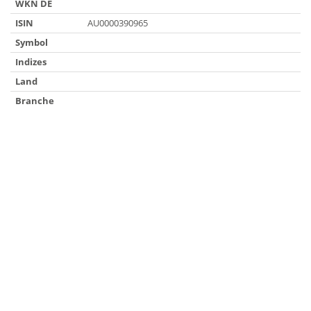
WKN DE
ISIN
AU0000390965
Symbol
Indizes
Land
Branche