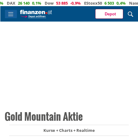
DAX
26 140
0,1%
Dow
53 885
-0,9%
EStoxx50
6 503
0,4%
Nasdaq
Depot
Gold Mountain Aktie
Kurse + Charts + Realtime