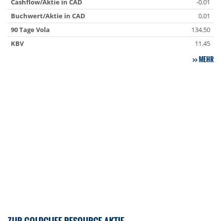
Cashflow/Aktie in CAD
-0.01
Buchwert/Aktie in CAD
0.01
90 Tage Vola
134.50
KBV
11.45
MEHR
ZUR GOLDCLIFF RESOURCE AKTIE