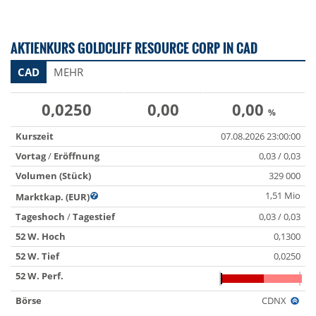
AKTIENKURS GOLDCLIFF RESOURCE CORP IN CAD
CAD
MEHR
0,0250
0,00
0,00
%
Kurszeit
07.08.2026 23:00:00
Vortag
/
Eröffnung
0,03 / 0,03
Volumen (Stück)
329 000
1,51 Mio
Marktkap. (EUR)
Tageshoch
/
Tagestief
0,03 / 0,03
52 W. Hoch
0,1300
52 W. Tief
0,0250
52 W. Perf.
Börse
CDNX