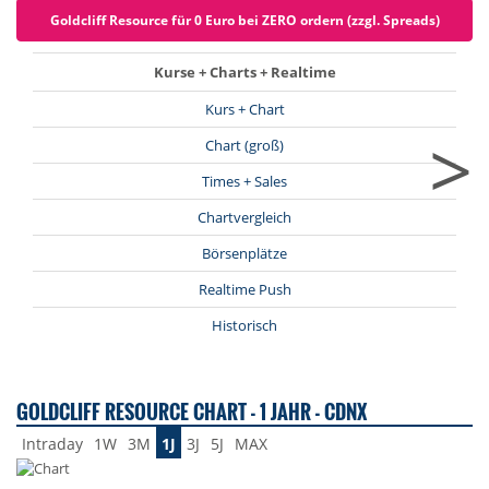
Goldcliff Resource für 0 Euro bei ZERO ordern (zzgl. Spreads)
Kurse + Charts + Realtime
Kurs + Chart
>
Chart (groß)
Times + Sales
Chartvergleich
Börsenplätze
Realtime Push
Historisch
GOLDCLIFF RESOURCE CHART - 1 JAHR - CDNX
Intraday
1W
3M
1J
3J
5J
MAX