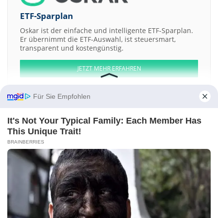
ETF-Sparplan
Oskar ist der einfache und intelligente ETF-Sparplan.
Er übernimmt die ETF-Auswahl, ist steuersmart,
transparent und kostengünstig.
JETZT MEHR ERFAHREN
Für Sie Empfohlen
It's Not Your Typical Family: Each Member Has
Aktien ATX
DAX
EuroStoxx 50
Dow Jones
NASDAQ 100
Nikkei 225
This Unique Trait!
S&P 500
BRAINBERRIES
Weitere Aktien:
FiberTower
Agenix
Patriot One Technologies
Rogue Resources
Tropic International
Kontakt
-
Impressum
-
Werbung
-
Barrierefreiheit
Sitemap
-
Datenschutz
-
Disclaimer
-
AGB
-
Privatsphäre-Einstellungen