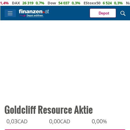
%
DAX
26 319
0,7%
Dow
54 037
0,3%
EStoxx50
6 524
0,3%
Nasda
Depot
Goldcliff Resource Aktie
0,03
0,00
0,00
CAD
CAD
%