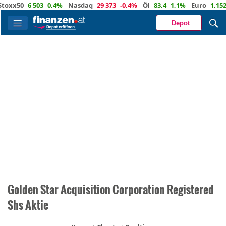
x50
6 503
0,4%
Nasdaq
29 373
-0,4%
Öl
83,4
1,1%
Euro
1,1523
0
Depot
Golden Star Acquisition Corporation Registered
Shs Aktie