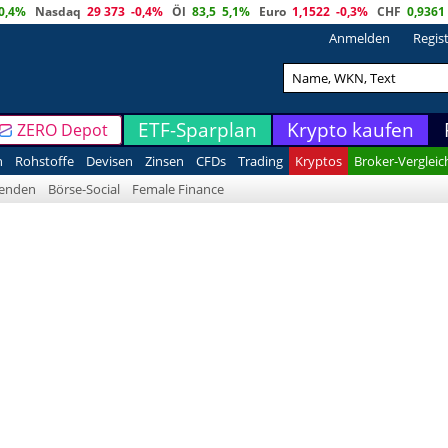
0,4%
Nasdaq
29 373
-0,4%
Öl
83,5
5,1%
Euro
1,1522
-0,3%
CHF
0,9361
Anmelden
Regis
ETF-Sparplan
Krypto kaufen
ZERO Depot
n
Rohstoffe
Devisen
Zinsen
CFDs
Trading
Kryptos
Broker-Vergleic
denden
Börse-Social
Female Finance