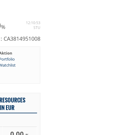
0
12:10:53
%
STU
N: CA3814951008
Aktion
Portfolio
Watchlist
 RESOURCES
IN EUR
0,00