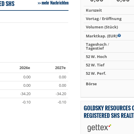
ED SHS
mehr Nachrichten
Kurszeit
Vortag
/
Eröffnung
Volumen (Stück)
Marktkap. (EUR)
Tageshoch
/
Tagestief
52 W. Hoch
52 W. Tief
2026e
2027e
52 W. Perf.
0.00
0.00
Börse
0.00
0.00
-34.20
-34.20
-0.10
-0.10
GOLDSKY RESOURCES 
REGISTERED SHS REAL