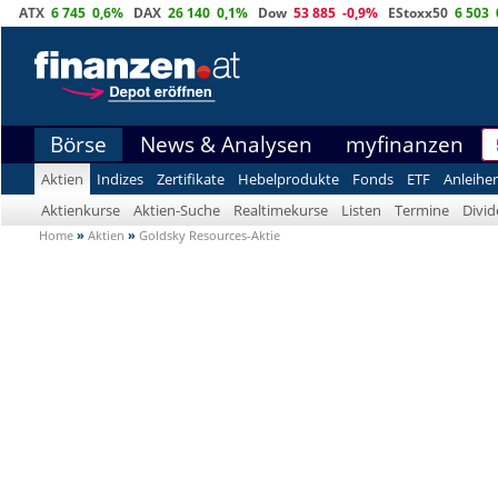
ATX
6 745
0,6%
DAX
26 140
0,1%
Dow
53 885
-0,9%
EStoxx50
6 503
Börse
News & Analysen
myfinanzen
Aktien
Indizes
Zertifikate
Hebelprodukte
Fonds
ETF
Anleihe
Aktienkurse
Aktien-Suche
Realtimekurse
Listen
Termine
Divi
Home
»
Aktien
»
Goldsky Resources-Aktie