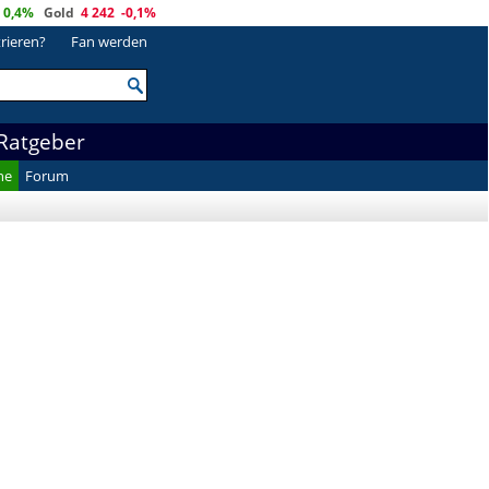
0,4%
Gold
4 242
-0,1%
trieren?
Fan werden
Ratgeber
he
Forum