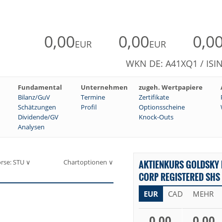
0,00
0,00
0,0
EUR
EUR
WKN DE: A41XQ1 / ISI
Fundamental
Unternehmen
zugeh. Wertpapiere
Bilanz/GuV
Termine
Zertifikate
Schätzungen
Profil
Optionsscheine
Dividende/GV
Knock-Outs
Analysen
rse: STU ∨
Chartoptionen ∨
AKTIENKURS GOLDSKY
CORP REGISTERED SHS 
EUR
CAD
MEHR
0,00
0,00