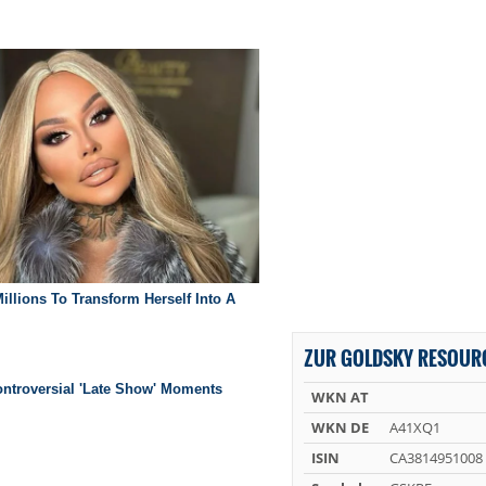
ZUR GOLDSKY RESOURC
WKN AT
WKN DE
A41XQ1
ISIN
CA3814951008