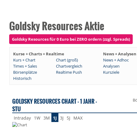
Goldsky Resources Aktie
Goldsky Resources für 0 Euro bei ZERO ordern (zzgl. Spreads)
Kurse + Charts + Realtime
News + Analysen
Kurs + Chart
Chart (groß)
News + Adhoc
Times + Sales
Chartvergleich
Analysen
Börsenplätze
Realtime Push
Kursziele
Historisch
GOLDSKY RESOURCES CHART - 1 JAHR -
Bö
STU
Intraday
1W
3M
1J
3J
5J
MAX