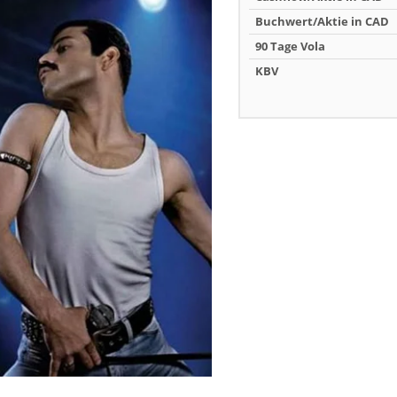
Buchwert/Aktie in CAD
90 Tage Vola
KBV