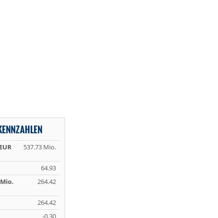
KENNZAHLEN
 EUR
537.73 Mio.
64.93
Mio.
264.42
264.42
-0.30