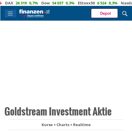
DAX
26 319
0,7%
Dow
54 037
0,3%
EStoxx50
6 524
0,3%
Nasdaq
Depot
Goldstream Investment Aktie
Kurse + Charts + Realtime