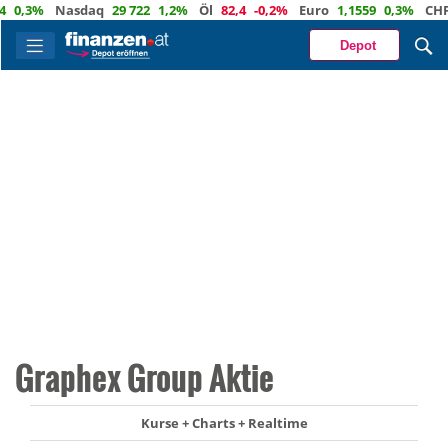
,3%
Nasdaq
29 722
1,2%
Öl
82,4
-0,2%
Euro
1,1559
0,3%
CHF
0,
Depot
Graphex Group Aktie
Kurse + Charts + Realtime