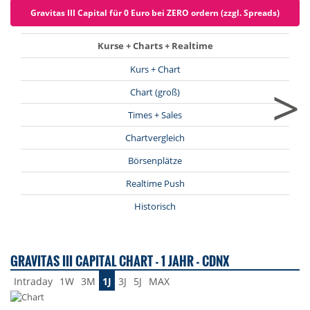
Gravitas III Capital für 0 Euro bei ZERO ordern (zzgl. Spreads)
Kurse + Charts + Realtime
Kurs + Chart
>
Chart (groß)
Times + Sales
Chartvergleich
Börsenplätze
Realtime Push
Historisch
GRAVITAS III CAPITAL CHART - 1 JAHR - CDNX
Intraday
1W
3M
1J
3J
5J
MAX