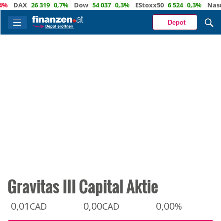
DAX
26 319
0,7%
Dow
54 037
0,3%
EStoxx50
6 524
0,3%
Nasdaq
Depot
Gravitas III Capital Aktie
0,01
0,00
0,00
CAD
CAD
%