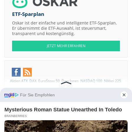
ETF-Sparplan
Oskar ist der einfache und intelligente ETF-Sparplan.
Er übernimmt die ETF-Auswahl, ist steuersmart,
transparent und kostengünstig.
JETZT MEHR ERFAHREN
Aktien ATX
DAX
EuroStoxx 50
Dow Jones
NASDAQ 100
Nikkei 225
S&P 500
Für Sie Empfohlen
Weitere Aktien:
RSE Archive LLC Membership Interests Series - Santana Carlos
Santana Guitar
RSE Archive LLC Membership Interests Series -
Mysterious Roman Statue Unearthed In Toledo
Fuabourg2 Hermes Blue Faubourg Birkin
RSE Archive LLC
BRAINBERRIES
Mmebership Interests Series - Lunar Meteorite Specimen
RSE Archive
LLC Membership Interests Series - Batman2 1940 Batman 2
RSE
Collection LLC Membership Interests Series - 1994 SNES Donkey Kong