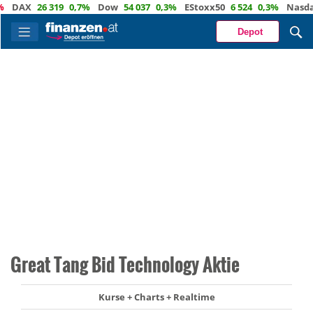
AX
26 319
0,7%
Dow
54 037
0,3%
EStoxx50
6 524
0,3%
Nasdaq
2
Depot
Great Tang Bid Technology Aktie
Kurse + Charts + Realtime