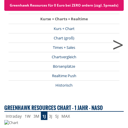
Greenhawk Resources für 0 Euro bei ZERO ordern (zzgl. Spreads)
Kurse + Charts + Realtime
Kurs + Chart
>
Chart (groß)
Times + Sales
Chartvergleich
Börsenplätze
Realtime Push
Historisch
GREENHAWK RESOURCES CHART - 1 JAHR - NASO
Intraday
1W
3M
1J
3J
5J
MAX