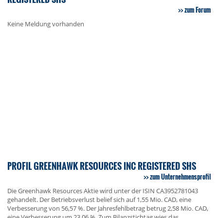
zum Forum
Keine Meldung vorhanden
PROFIL GREENHAWK RESOURCES INC REGISTERED SHS
zum Unternehmensprofil
Die Greenhawk Resources Aktie wird unter der ISIN CA3952781043
gehandelt. Der Betriebsverlust belief sich auf 1,55 Mio. CAD, eine
Verbesserung von 56,57 %. Der Jahresfehlbetrag betrug 2,58 Mio. CAD,
eine Verbesserung um 23,06 %. Zum Bilanzstichtag wies das