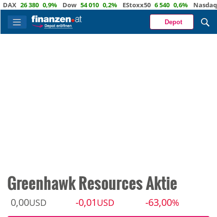
X
26 380
0,9%
Dow
54 010
0,2%
EStoxx50
6 540
0,6%
Nasdaq
29 
Depot
Greenhawk Resources Aktie
0,00
-0,01
-63,00
USD
USD
%