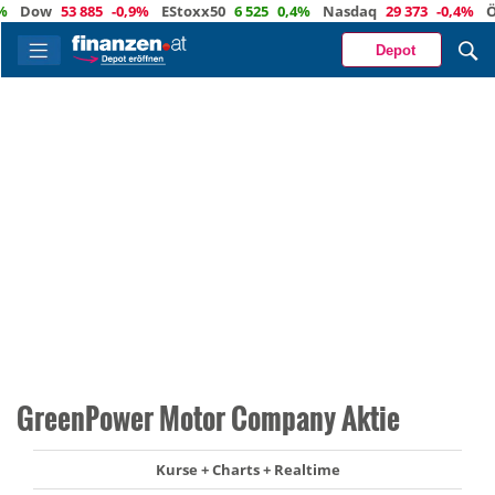
Dow
53 885
-0,9%
EStoxx50
6 525
0,4%
Nasdaq
29 373
-0,4%
Öl
83
Depot
GreenPower Motor Company Aktie
Kurse + Charts + Realtime