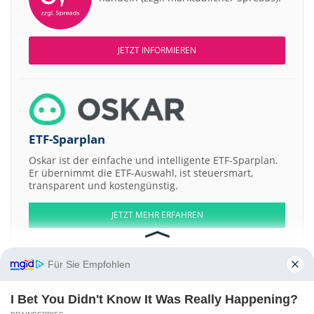
JETZT INFORMIEREN
ETF-Sparplan
Oskar ist der einfache und intelligente ETF-Sparplan.
Er übernimmt die ETF-Auswahl, ist steuersmart,
transparent und kostengünstig.
JETZT MEHR ERFAHREN
Für Sie Empfohlen
I Bet You Didn't Know It Was Really Happening?
Aktien ATX
DAX
EuroStoxx 50
Dow Jones
NASDAQ 100
Nikkei 225
S&P 500