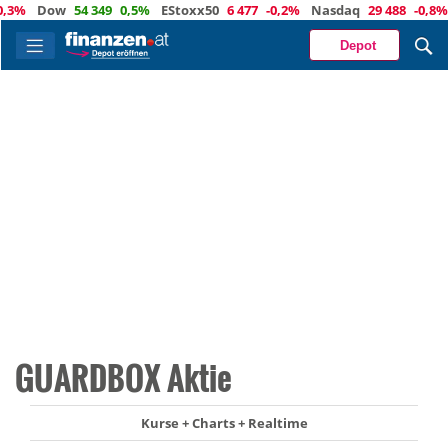
%
Dow
54 349
0,5%
EStoxx50
6 477
-0,2%
Nasdaq
29 488
-0,8%
Ö
Depot
GUARDBOX Aktie
Kurse + Charts + Realtime