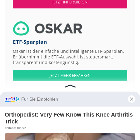
JETZT INFORMIEREN
ETF-Sparplan
Oskar ist der einfache und intelligente ETF-Sparplan.
Er übernimmt die ETF-Auswahl, ist steuersmart,
transparent und kostengünstig.
JETZT MEHR ERFAHREN
Für Sie Empfohlen
Aktien ATX
DAX
EuroStoxx 50
Dow Jones
NASDAQ 100
Nikkei 225
Orthopedist: Very Few Know This Knee Arthritis
S&P 500
Trick
FORGE BODY
Weitere Aktien:
5E Advanced Materials
Live Oak Crestview Climate Acquisition a
RAS