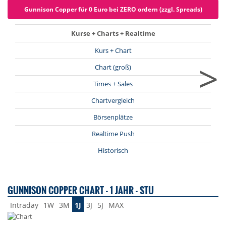
Gunnison Copper für 0 Euro bei ZERO ordern (zzgl. Spreads)
Kurse + Charts + Realtime
Kurs + Chart
>
Chart (groß)
Times + Sales
Chartvergleich
Börsenplätze
Realtime Push
Historisch
GUNNISON COPPER CHART - 1 JAHR - STU
Intraday
1W
3M
1J
3J
5J
MAX