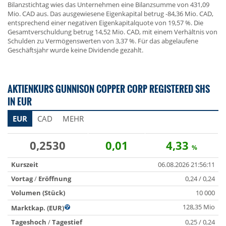
Bilanzstichtag wies das Unternehmen eine Bilanzsumme von 431,09
Mio. CAD aus. Das ausgewiesene Eigenkapital betrug -84,36 Mio. CAD,
entsprechend einer negativen Eigenkapitalquote von 19,57 %. Die
Gesamtverschuldung betrug 14,52 Mio. CAD, mit einem Verhältnis von
Schulden zu Vermögenswerten von 3,37 %. Für das abgelaufene
Geschäftsjahr wurde keine Dividende gezahlt.
AKTIENKURS GUNNISON COPPER CORP REGISTERED SHS
IN EUR
EUR
CAD
MEHR
0,2530
0,01
4,33
%
Kurszeit
06.08.2026 21:56:11
Vortag
/
Eröffnung
0,24 / 0,24
Volumen (Stück)
10 000
128,35 Mio
Marktkap. (EUR)
Tageshoch
/
Tagestief
0,25 / 0,24