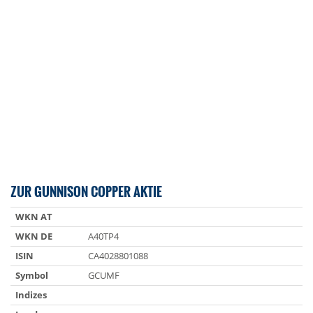
ZUR GUNNISON COPPER AKTIE
WKN AT
WKN DE
A40TP4
ISIN
CA4028801088
Symbol
GCUMF
Indizes