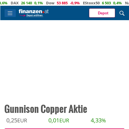
DAX
26 140
0,1%
Dow
53 885
-0,9%
EStoxx50
6 503
0,4%
Nasda
Depot
Gunnison Copper Aktie
0,25
0,01
4,33
EUR
EUR
%