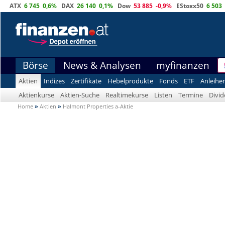
ATX
6 745
0,6%
DAX
26 140
0,1%
Dow
53 885
-0,9%
EStoxx50
6 503
Börse
News & Analysen
myfinanzen
Aktien
Indizes
Zertifikate
Hebelprodukte
Fonds
ETF
Anleihe
Aktienkurse
Aktien-Suche
Realtimekurse
Listen
Termine
Divi
Home
»
Aktien
»
Halmont Properties a-Aktie