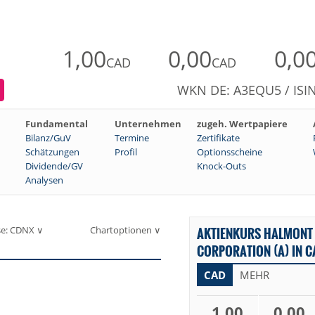
1,00
0,00
0,0
CAD
CAD
WKN DE: A3EQU5 / ISI
Fundamental
Unternehmen
zugeh. Wertpapiere
Bilanz/GuV
Termine
Zertifikate
Schätzungen
Profil
Optionsscheine
Dividende/GV
Knock-Outs
Analysen
se: CDNX ∨
Chartoptionen ∨
AKTIENKURS HALMONT 
CORPORATION (A) IN C
CAD
MEHR
1,00
0,00