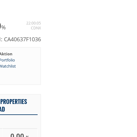
0
22:00:05
%
CDNX
N: CA40637F1036
Aktion
Portfolio
Watchlist
PROPERTIES
AD
0,00