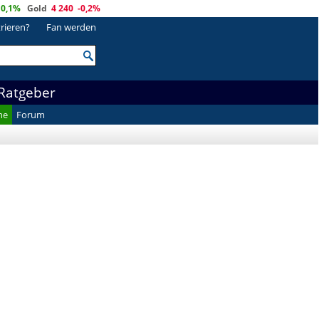
0,1%
Gold
4 240
-0,2%
trieren?
Fan werden
Ratgeber
he
Forum