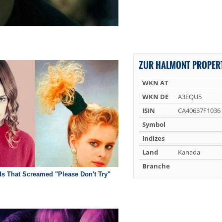
ZUR HALMONT PROPERT
WKN AT
WKN DE
A3EQU5
ISIN
CA40637F1036
Symbol
Indizes
Land
Kanada
Branche