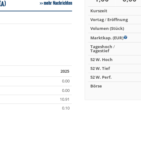
(A)
mehr Nachrichten
Kurszeit
Vortag
/
Eröffnung
Volumen (Stück)
Marktkap. (EUR)
Tageshoch
/
Tagestief
52 W. Hoch
52 W. Tief
2025
52 W. Perf.
0.00
Börse
0.00
10.91
0.10