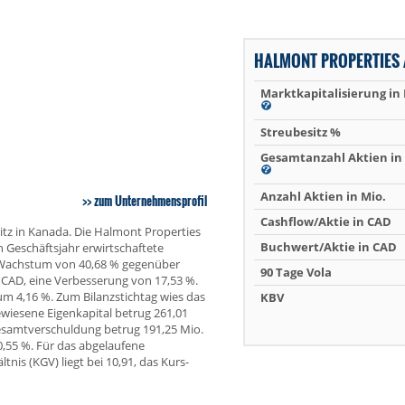
HALMONT PROPERTIES 
Marktkapitalisierung in
Streubesitz %
Gesamtanzahl Aktien in 
Anzahl Aktien in Mio.
zum Unternehmensprofil
Cashflow/Aktie in CAD
tz in Kanada. Die Halmont Properties
Buchwert/Aktie in CAD
 Geschäftsjahr erwirtschaftete
 Wachstum von 40,68 % gegenüber
90 Tage Vola
. CAD, eine Verbesserung von 17,53 %.
um 4,16 %. Zum Bilanzstichtag wies das
KBV
iesene Eigenkapital betrug 261,01
Gesamtverschuldung betrug 191,25 Mio.
,55 %. Für das abgelaufene
nis (KGV) liegt bei 10,91, das Kurs-