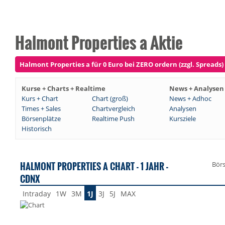
Halmont Properties a Aktie
Halmont Properties a für 0 Euro bei ZERO ordern (zzgl. Spreads)
Kurse + Charts + Realtime
News + Analysen
Kurs + Chart
Chart (groß)
News + Adhoc
Times + Sales
Chartvergleich
Analysen
Börsenplätze
Realtime Push
Kursziele
Historisch
HALMONT PROPERTIES A CHART - 1 JAHR -
Bör
CDNX
Intraday
1W
3M
1J
3J
5J
MAX