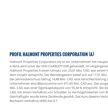
PROFIL HALMONT PROPERTIES CORPORATION (A)
Halmont Properties Corporation (A) ist ein Unternehmen mit Hauptsi
A Aktie wird unter der ISIN CA40637F1036 gehandelt. Im vergangenen
Halmont Properties A einen Umsatz von 25,01 Mio. CAD, was einem
dem Vorjahr entspricht. Der Betriebsgewinn belief sich auf 17,51 Mio
Der Jahresüberschuss betrug 14,88 Mio. CAD, eine Verschlechterung 
Unternehmen eine Bilanzsumme von 471,65 Mio. CAD aus. Das ausgew
Mio. CAD, was einer Eigenkapitalquote von 55,34 % entspricht. Die 
CAD, mit einem Verhältnis von Schulden zu Vermögenswerten von 40
Geschäftsjahr wurde keine Dividende gezahlt. Das Kurs-Gewinn-Verhält
Buchwert-Verhältnis (KBV) bei 0,7.