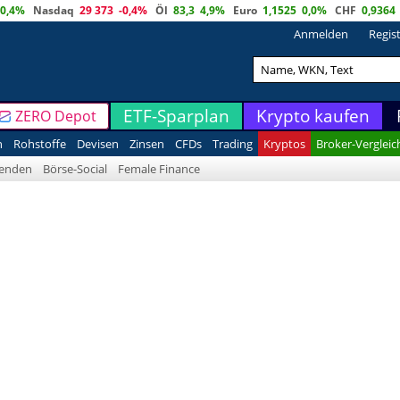
0,4%
Nasdaq
29 373
-0,4%
Öl
83,3
4,9%
Euro
1,1525
0,0%
CHF
0,9364
Anmelden
Regis
ETF-Sparplan
Krypto kaufen
ZERO Depot
n
Rohstoffe
Devisen
Zinsen
CFDs
Trading
Kryptos
Broker-Vergleic
denden
Börse-Social
Female Finance