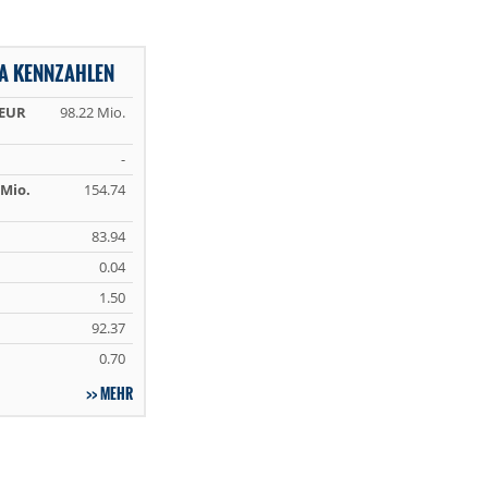
A KENNZAHLEN
 EUR
98.22 Mio.
-
Mio.
154.74
83.94
0.04
1.50
92.37
0.70
MEHR