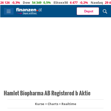
26
-0,3%
Dow
54 349
0,5%
EStoxx50
6 477
-0,2%
Nasdaq
29 488
Depot
Hamlet Biopharma AB Registered b Aktie
Kurse + Charts + Realtime