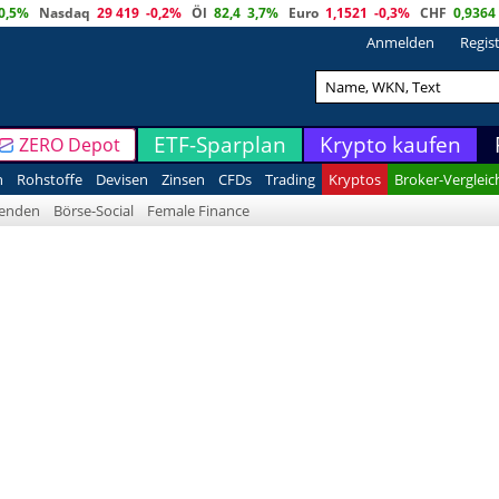
0,5%
Nasdaq
29 419
-0,2%
Öl
82,4
3,7%
Euro
1,1521
-0,3%
CHF
0,9364
Anmelden
Regis
ETF-Sparplan
Krypto kaufen
ZERO Depot
n
Rohstoffe
Devisen
Zinsen
CFDs
Trading
Kryptos
Broker-Vergleic
denden
Börse-Social
Female Finance