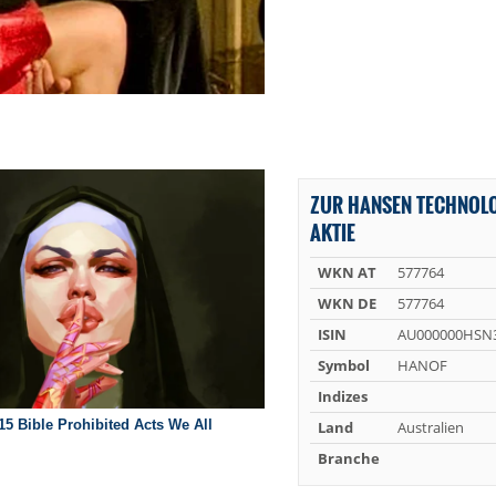
ZUR HANSEN TECHNOLO
AKTIE
WKN AT
577764
WKN DE
577764
ISIN
AU000000HSN
Symbol
HANOF
Indizes
Land
Australien
Branche