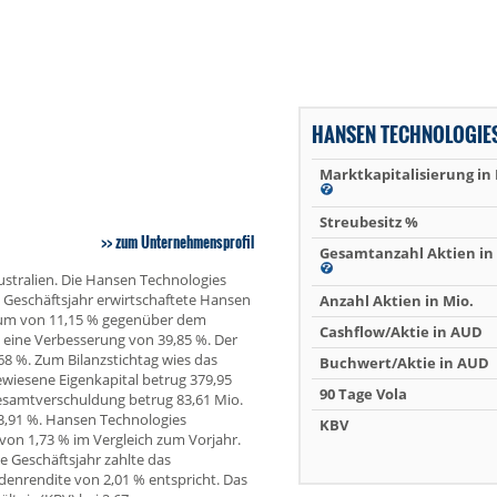
HANSEN TECHNOLOGIE
Marktkapitalisierung in
Streubesitz %
zum Unternehmensprofil
Gesamtanzahl Aktien in 
stralien. Die Hansen Technologies
 Geschäftsjahr erwirtschaftete Hansen
Anzahl Aktien in Mio.
tum von 11,15 % gegenüber dem
Cashflow/Aktie in AUD
D, eine Verbesserung von 39,85 %. Der
8 %. Zum Bilanzstichtag wies das
Buchwert/Aktie in AUD
iesene Eigenkapital betrug 379,95
90 Tage Vola
Gesamtverschuldung betrug 83,61 Mio.
3,91 %. Hansen Technologies
KBV
 von 1,73 % im Vergleich zum Vorjahr.
e Geschäftsjahr zahlte das
denrendite von 2,01 % entspricht. Das