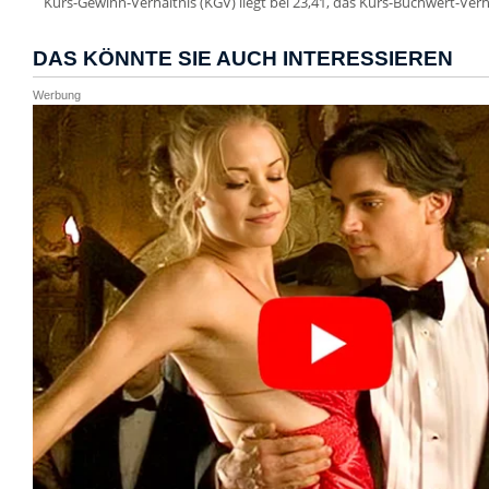
Kurs-Gewinn-Verhältnis (KGV) liegt bei 23,41, das Kurs-Buchwert-Verhä