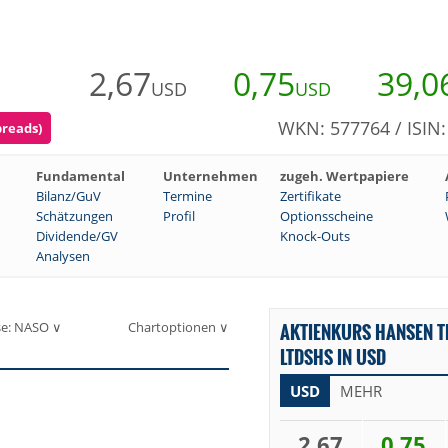
2,67
0,75
39,0
USD
USD
WKN: 577764 / ISI
preads)
Fundamental
Unternehmen
zugeh. Wertpapiere
Bilanz/GuV
Termine
Zertifikate
Schätzungen
Profil
Optionsscheine
Dividende/GV
Knock-Outs
Analysen
se: NASO ∨
Chartoptionen ∨
AKTIENKURS HANSEN 
LTDSHS IN USD
USD
MEHR
2,67
0,75