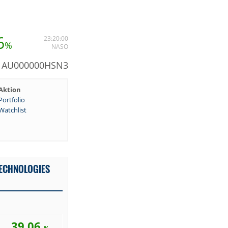
6
23:20:00
%
NASO
N: AU000000HSN3
Aktion
Portfolio
Watchlist
TECHNOLOGIES
39,06