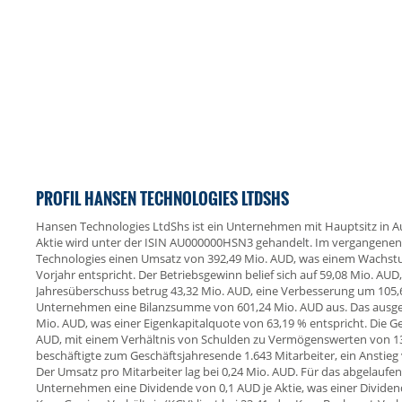
PROFIL HANSEN TECHNOLOGIES LTDSHS
Hansen Technologies LtdShs ist ein Unternehmen mit Hauptsitz in Au
Aktie wird unter der ISIN AU000000HSN3 gehandelt. Im vergangenen
Technologies einen Umsatz von 392,49 Mio. AUD, was einem Wachs
Vorjahr entspricht. Der Betriebsgewinn belief sich auf 59,08 Mio. AU
Jahresüberschuss betrug 43,32 Mio. AUD, eine Verbesserung um 105,6
Unternehmen eine Bilanzsumme von 601,24 Mio. AUD aus. Das ausgew
Mio. AUD, was einer Eigenkapitalquote von 63,19 % entspricht. Die 
AUD, mit einem Verhältnis von Schulden zu Vermögenswerten von 1
beschäftigte zum Geschäftsjahresende 1.643 Mitarbeiter, ein Anstieg
Der Umsatz pro Mitarbeiter lag bei 0,24 Mio. AUD. Für das abgelaufen
Unternehmen eine Dividende von 0,1 AUD je Aktie, was einer Dividen