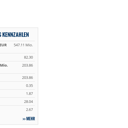
S KENNZAHLEN
 EUR
547.11 Mio.
82.30
Mio.
203.86
203.86
0.35
1.87
28.04
2.67
MEHR