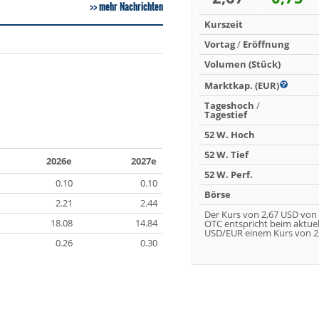
mehr Nachrichten
Kurszeit
Vortag
/
Eröffnung
Volumen (Stück)
Marktkap. (EUR)
Tageshoch
/
Tagestief
52 W. Hoch
52 W. Tief
2026e
2027e
52 W. Perf.
0.10
0.10
Börse
2.21
2.44
Der Kurs von 2,67 USD von
18.08
14.84
OTC entspricht beim aktue
USD/EUR einem Kurs von 2,
0.26
0.30