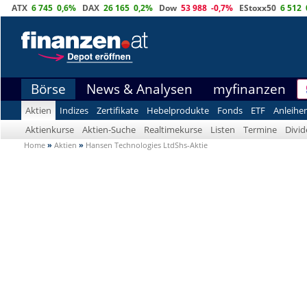
ATX
6 745
0,6%
DAX
26 165
0,2%
Dow
53 988
-0,7%
EStoxx50
6 512
Börse
News & Analysen
myfinanzen
Aktien
Indizes
Zertifikate
Hebelprodukte
Fonds
ETF
Anleihe
Aktienkurse
Aktien-Suche
Realtimekurse
Listen
Termine
Divi
Home
»
Aktien
»
Hansen Technologies LtdShs-Aktie