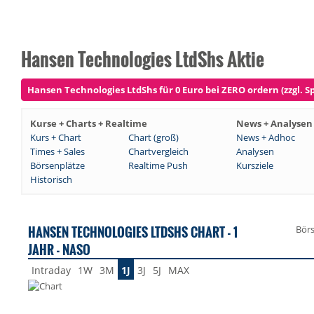
Hansen Technologies LtdShs Aktie
Hansen Technologies LtdShs für 0 Euro bei ZERO ordern (zzgl. S
Kurse + Charts + Realtime
News + Analysen
Kurs + Chart
Chart (groß)
News + Adhoc
Times + Sales
Chartvergleich
Analysen
Börsenplätze
Realtime Push
Kursziele
Historisch
HANSEN TECHNOLOGIES LTDSHS CHART - 1
Bör
JAHR - NASO
Intraday
1W
3M
1J
3J
5J
MAX