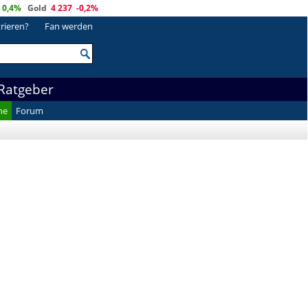
0,4%
Gold
4 237
-0,2%
trieren?
Fan werden
Ratgeber
he
Forum