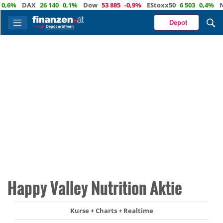
6%
DAX
26 140
0,1%
Dow
53 885
-0,9%
EStoxx50
6 503
0,4%
Nasd
Depot
Happy Valley Nutrition Aktie
Kurse + Charts + Realtime