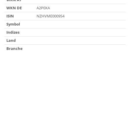
WKN DE
A2P0XA
ISIN
NZHVME0009S4
Symbol
Indizes
Land
Branche