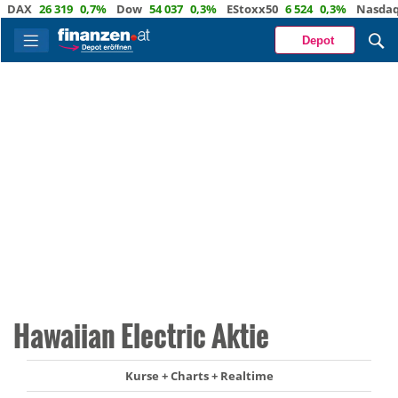
X
26 319
0,7%
Dow
54 037
0,3%
EStoxx50
6 524
0,3%
Nasdaq
29
Depot
Hawaiian Electric Aktie
Kurse + Charts + Realtime