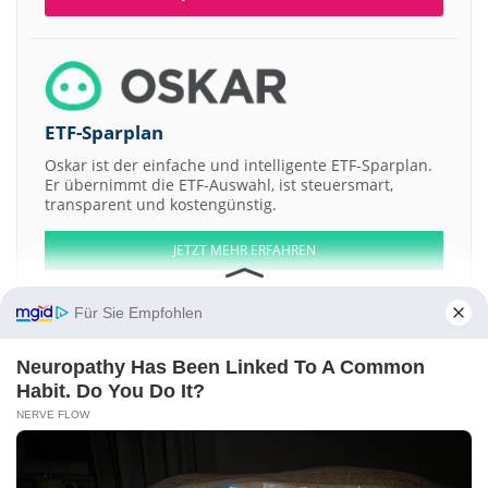
ETF-Sparplan
Oskar ist der einfache und intelligente ETF-Sparplan.
Er übernimmt die ETF-Auswahl, ist steuersmart,
transparent und kostengünstig.
JETZT MEHR ERFAHREN
Für Sie Empfohlen
Neuropathy Has Been Linked To A Common
Aktien ATX
DAX
EuroStoxx 50
Dow Jones
NASDAQ 100
Nikkei 225
Habit. Do You Do It?
S&P 500
NERVE FLOW
Weitere Aktien:
Abu Dhabi National Insurance
Ras Al Khaimah Ceramic
National Bank
of Fujairah PJSC Bearer Shs
Altima Energy
Rua Gold