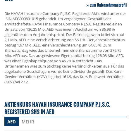
zum Unternehmensprofil
Die HAYAH Insurance Company P.J.S.C. Registered Aktie wird unter der
ISIN AEG000801015 gehandelt. Im vergangenen Geschäftsjahr
erwirtschaftete HAYAH Insurance Company P.J.S.C. Registered einen
Umsatz von 136,25 Mio. AED, was einem Wachstum von 36,98 %
gegenüber dem Vorjahr entspricht. Der Betriebsgewinn belief sich auf
2,1 Mio. AED, eine Verschlechterung von 56,1 %. Der Jahresüberschuss
betrug 1,67 Mio. AED, eine Verschlechterung um 64,05 %. Zum
Bilanzstichtag wies das Unternehmen eine Bilanzsumme von 279,75
Mio. AED aus. Das ausgewiesene Eigenkapital betrug 128,08 Mio. AED,
was einer Eigenkapitalquote von 45,78 % entspricht. Das
Unternehmen wies zum Stichtag keine Verbindlichkeiten aus. Für das
abgelaufene Geschäftsjahr wurde keine Dividende gezahlt. Das Kurs-
Gewinn-Verhältnis (KGV) liegt bei 161,9, das Kurs-Buchwert-Verhältnis
(KBV) bei 2,12.
AKTIENKURS HAYAH INSURANCE COMPANY P.J.S.C.
REGISTERED SHS IN AED
AED
MEHR