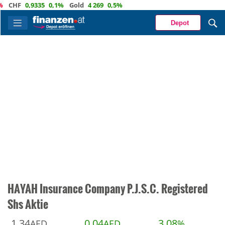
HF
0,9335
0,1%
Gold
4 269
0,5%
Depot
HAYAH Insurance Company P.J.S.C. Registered
Shs Aktie
1,34
0,04
3,08
AED
AED
%