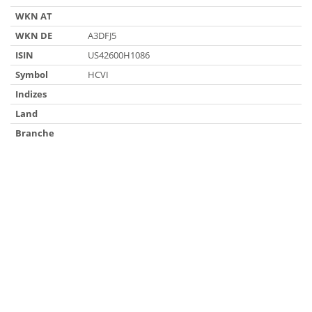
WKN AT
WKN DE
A3DFJ5
ISIN
US42600H1086
Symbol
HCVI
Indizes
Land
Branche