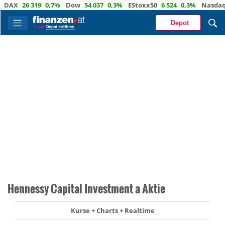
X
26 319
0,7%
Dow
54 037
0,3%
EStoxx50
6 524
0,3%
Nasdaq
29
Depot
Hennessy Capital Investment a Aktie
Kurse + Charts + Realtime