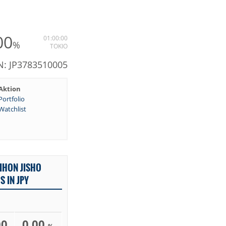
00
01:00:00
%
TOKIO
N: JP3783510005
Aktion
Portfolio
Watchlist
IHON JISHO
S IN JPY
00
0,00