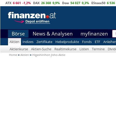
ATX
6 661
-1,2%
DAX
26 368
0,9%
Dow
54 027
0,3%
EStoxx50
6 536
Börse
News & Analysen
myfinanzen
Aktien
Indizes
Zertifikate
Hebelprodukte
Fonds
ETF
Anleihe
Aktienkurse
Aktien-Suche
Realtimekurse
Listen
Termine
Divi
Home
»
Aktien
»
Higashinihon Jisho-Aktie