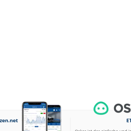
zen.net
E