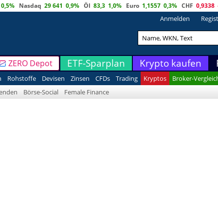
0,5%
Nasdaq
29 641
0,9%
Öl
83,3
1,0%
Euro
1,1557
0,3%
CHF
0,9338
Anmelden
Regis
ETF-Sparplan
Krypto kaufen
ZERO Depot
n
Rohstoffe
Devisen
Zinsen
CFDs
Trading
Kryptos
Broker-Vergleic
denden
Börse-Social
Female Finance