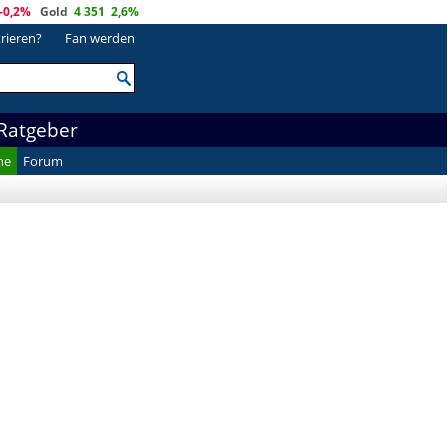
-0,2%
Gold
4 351
2,6%
trieren?
Fan werden
Ratgeber
he
Forum