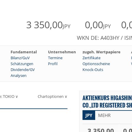
3 350,00
0,00
0,
JPY
JPY
WKN DE: A403HY / ISI
Fundamental
Unternehmen
zugeh. Wertpapiere
Bilanz/GuV
Termine
Zertifikate
Schätzungen
Profil
Optionsscheine
Dividende/GV
Knock-Outs
Analysen
e: TOKIO ∨
Chartoptionen ∨
AKTIENKURS HIGASHIN
CO.,LTD REGISTERED SH
JPY
MEHR
3 350,00
0,