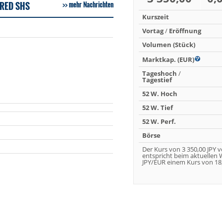
ERED SHS
mehr Nachrichten
Kurszeit
Vortag
/
Eröffnung
Volumen (Stück)
Marktkap. (EUR)
Tageshoch
/
Tagestief
52 W. Hoch
52 W. Tief
52 W. Perf.
Börse
Der Kurs von 3 350,00 JPY 
entspricht beim aktuellen
JPY/EUR einem Kurs von 18