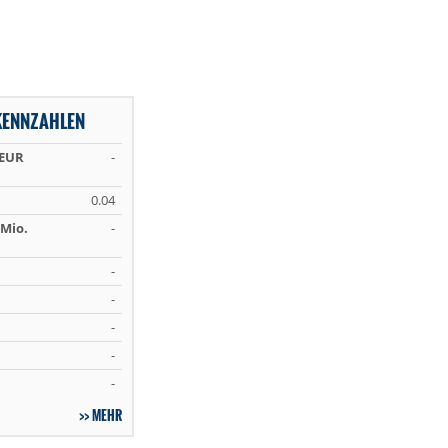
KENNZAHLEN
 EUR
-
0.04
Mio.
-
-
-
-
-
-
MEHR