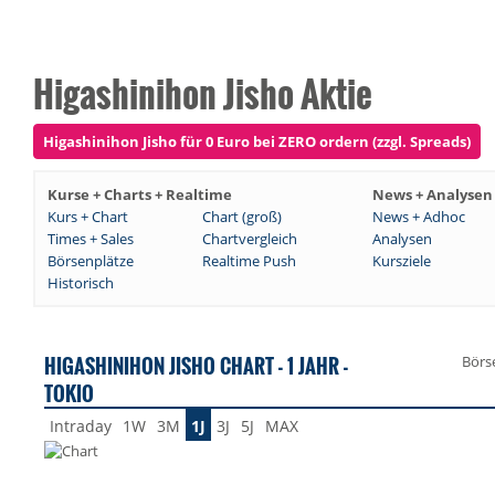
Higashinihon Jisho Aktie
Higashinihon Jisho für 0 Euro bei ZERO ordern (zzgl. Spreads)
Kurse + Charts + Realtime
News + Analysen
Kurs + Chart
Chart (groß)
News + Adhoc
Times + Sales
Chartvergleich
Analysen
Börsenplätze
Realtime Push
Kursziele
Historisch
HIGASHINIHON JISHO CHART - 1 JAHR -
Börs
TOKIO
Intraday
1W
3M
1J
3J
5J
MAX