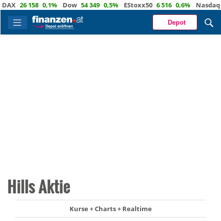
X
26 158
0,1%
Dow
54 349
0,5%
EStoxx50
6 516
0,6%
Nasdaq
29 
Depot
Hills Aktie
Kurse + Charts + Realtime