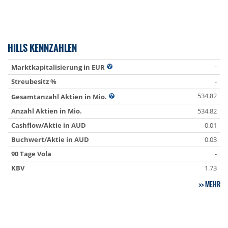
HILLS KENNZAHLEN
-
Marktkapitalisierung in EUR
Streubesitz %
-
534.82
Gesamtanzahl Aktien in Mio.
Anzahl Aktien in Mio.
534.82
Cashflow/Aktie in AUD
0.01
Buchwert/Aktie in AUD
0.03
90 Tage Vola
-
KBV
1.73
MEHR