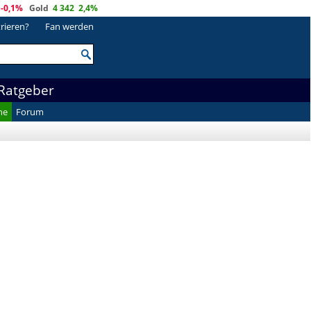
-0,1%
Gold
4 342
2,4%
trieren?
Fan werden
Ratgeber
he
Forum