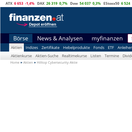
ATX
6 653
-1,4%
DAX
26 319
0,7%
Dow
54 037
0,3%
EStoxx50
6 524
Börse
News & Analysen
myfinanzen
Aktien
Indizes
Zertifikate
Hebelprodukte
Fonds
ETF
Anleihe
Aktienkurse
Aktien-Suche
Realtimekurse
Listen
Termine
Divi
Home
»
Aktien
»
Hilltop Cybersecurity-Aktie