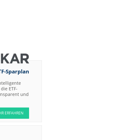
TF-Sparplan
ntelligente
die ETF-
ransparent und
HR ERFAHREN