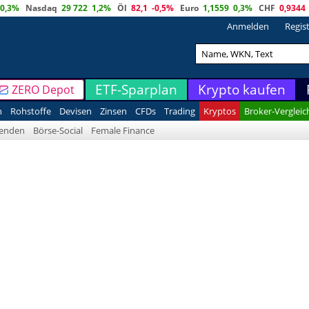
0,3%
Nasdaq
29 722
1,2%
Öl
82,1
-0,5%
Euro
1,1559
0,3%
CHF
0,9344
Anmelden
Regis
ETF-Sparplan
Krypto kaufen
ZERO Depot
n
Rohstoffe
Devisen
Zinsen
CFDs
Trading
Kryptos
Broker-Vergleic
denden
Börse-Social
Female Finance