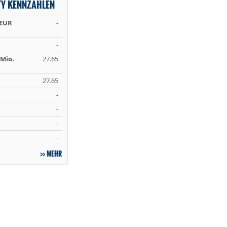
TY KENNZAHLEN
 EUR
-
-
Mio.
27.65
27.65
-
-
-
-
MEHR