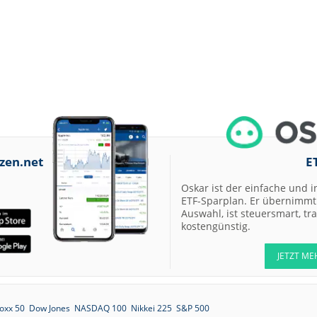
zen.net
E
Oskar ist der einfache und i
ETF-Sparplan. Er übernimmt 
Auswahl, ist steuersmart, t
kostengünstig.
JETZT ME
oxx 50
Dow Jones
NASDAQ 100
Nikkei 225
S&P 500