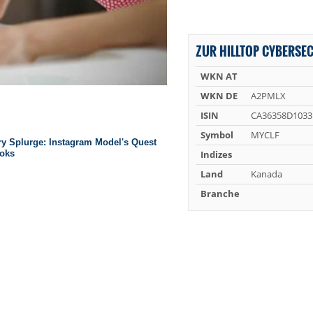
ZUR HILLTOP CYBERSEC
WKN AT
WKN DE
A2PMLX
ISIN
CA36358D1033
Symbol
MYCLF
Indizes
Land
Kanada
Branche