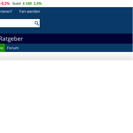
-0,2%
Gold
4 340
2,4%
trieren?
Fan werden
Ratgeber
he
Forum