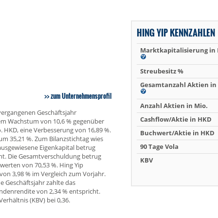
HING YIP KENNZAHLEN
Marktkapitalisierung in
Streubesitz %
Gesamtanzahl Aktien in 
zum Unternehmensprofil
Anzahl Aktien in Mio.
 vergangenen Geschäftsjahr
Cashflow/Aktie in HKD
inem Wachstum von 10,6 % gegenüber
o. HKD, eine Verbesserung von 16,89 %.
Buchwert/Aktie in HKD
um 35,21 %. Zum Bilanzstichtag wies
90 Tage Vola
usgewiesene Eigenkapital betrug
cht. Die Gesamtverschuldung betrug
KBV
werten von 70,53 %. Hing Yip
 von 3,98 % im Vergleich zum Vorjahr.
e Geschäftsjahr zahlte das
ndenrendite von 2,34 % entspricht.
erhältnis (KBV) bei 0,36.