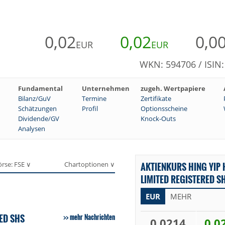
0,02
0,02
0,0
EUR
EUR
WKN: 594706 / ISI
Fundamental
Unternehmen
zugeh. Wertpapiere
Bilanz/GuV
Termine
Zertifikate
Schätzungen
Profil
Optionsscheine
Dividende/GV
Knock-Outs
Analysen
örse: FSE ∨
Chartoptionen ∨
AKTIENKURS HING YIP
LIMITED REGISTERED SH
EUR
MEHR
ED SHS
mehr Nachrichten
0,0214
0,0