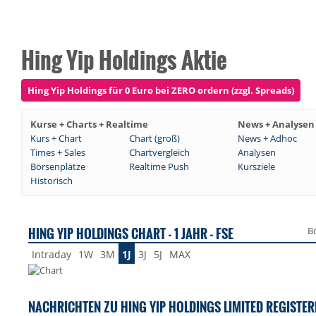
Hing Yip Holdings Aktie
Hing Yip Holdings für 0 Euro bei ZERO ordern (zzgl. Spreads)
Kurse + Charts + Realtime
News + Analysen
Kurs + Chart
Chart (groß)
News + Adhoc
Times + Sales
Chartvergleich
Analysen
Börsenplätze
Realtime Push
Kursziele
Historisch
HING YIP HOLDINGS CHART - 1 JAHR - FSE
B
Intraday
1W
3M
1J
3J
5J
MAX
NACHRICHTEN ZU HING YIP HOLDINGS LIMITED REGISTER