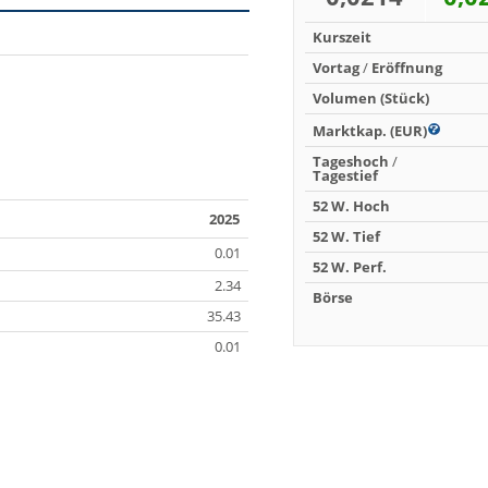
Kurszeit
Vortag
/
Eröffnung
Volumen (Stück)
Marktkap. (EUR)
Tageshoch
/
Tagestief
52 W. Hoch
2025
52 W. Tief
0.01
52 W. Perf.
2.34
Börse
35.43
0.01