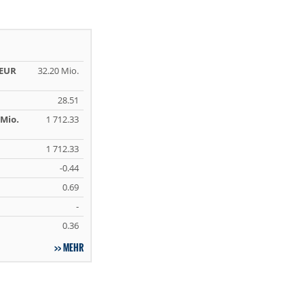
 EUR
32.20 Mio.
28.51
Mio.
1 712.33
1 712.33
-0.44
0.69
-
0.36
MEHR