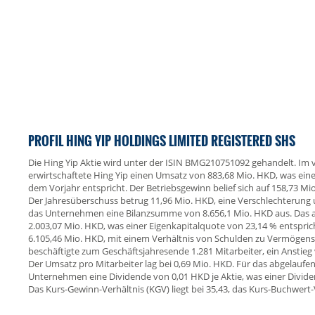
PROFIL HING YIP HOLDINGS LIMITED REGISTERED SHS
Die Hing Yip Aktie wird unter der ISIN BMG210751092 gehandelt. Im
erwirtschaftete Hing Yip einen Umsatz von 883,68 Mio. HKD, was e
dem Vorjahr entspricht. Der Betriebsgewinn belief sich auf 158,73 Mi
Der Jahresüberschuss betrug 11,96 Mio. HKD, eine Verschlechterung 
das Unternehmen eine Bilanzsumme von 8.656,1 Mio. HKD aus. Das a
2.003,07 Mio. HKD, was einer Eigenkapitalquote von 23,14 % entspri
6.105,46 Mio. HKD, mit einem Verhältnis von Schulden zu Vermögens
beschäftigte zum Geschäftsjahresende 1.281 Mitarbeiter, ein Anstieg
Der Umsatz pro Mitarbeiter lag bei 0,69 Mio. HKD. Für das abgelaufen
Unternehmen eine Dividende von 0,01 HKD je Aktie, was einer Divide
Das Kurs-Gewinn-Verhältnis (KGV) liegt bei 35,43, das Kurs-Buchwert-V