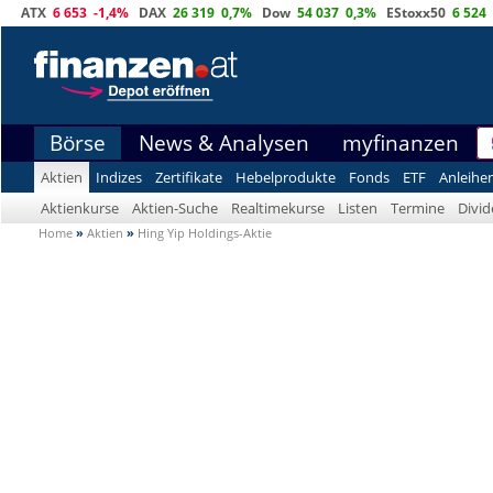
ATX
6 653
-1,4%
DAX
26 319
0,7%
Dow
54 037
0,3%
EStoxx50
6 524
Börse
News & Analysen
myfinanzen
Aktien
Indizes
Zertifikate
Hebelprodukte
Fonds
ETF
Anleihe
Aktienkurse
Aktien-Suche
Realtimekurse
Listen
Termine
Divi
Home
»
Aktien
»
Hing Yip Holdings-Aktie