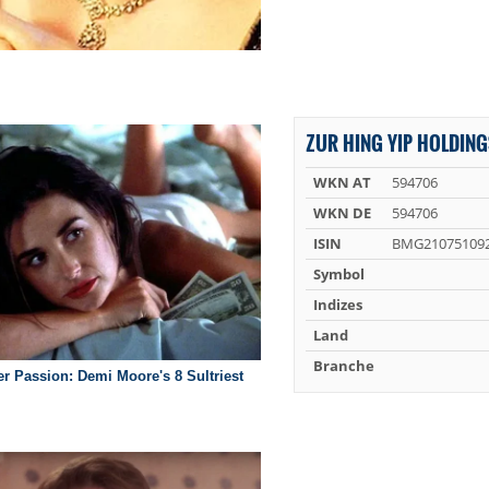
ZUR HING YIP HOLDING
WKN AT
594706
WKN DE
594706
ISIN
BMG21075109
Symbol
Indizes
Land
Branche