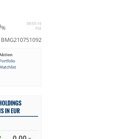
0
08:05:16
%
FSE
N: BMG210751092
Aktion
Portfolio
Watchlist
 HOLDINGS
S IN EUR
2
0,00