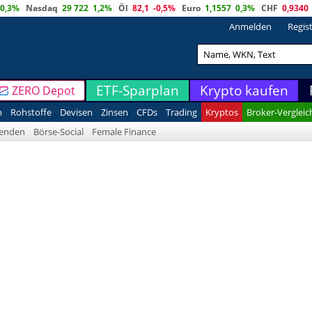
0,3%
Nasdaq
29 722
1,2%
Öl
82,1
-0,5%
Euro
1,1557
0,3%
CHF
0,9340
Anmelden
Regis
ETF-Sparplan
Krypto kaufen
ZERO Depot
n
Rohstoffe
Devisen
Zinsen
CFDs
Trading
Kryptos
Broker-Vergleic
denden
Börse-Social
Female Finance