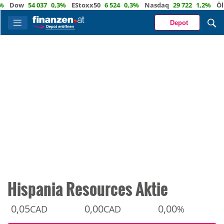
ow
54 037
0,3%
EStoxx50
6 524
0,3%
Nasdaq
29 722
1,2%
Öl
82,
Depot
Hispania Resources Aktie
0,05
0,00
0,00
CAD
CAD
%