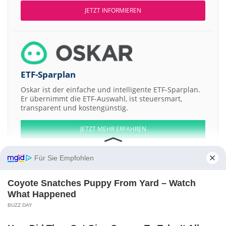
JETZT INFORMIEREN
ETF-Sparplan
Oskar ist der einfache und intelligente ETF-Sparplan.
Er übernimmt die ETF-Auswahl, ist steuersmart,
transparent und kostengünstig.
JETZT MEHR ERFAHREN
Für Sie Empfohlen
Coyote Snatches Puppy From Yard – Watch
Aktien ATX
DAX
EuroStoxx 50
Dow Jones
NASDAQ 100
Nikkei 225
What Happened
S&P 500
BUZZ DAY
Weitere Aktien:
DW8
Flynn Gold
WntResearch AB Cons of 1 Sh + 1 Wt
Sunshine