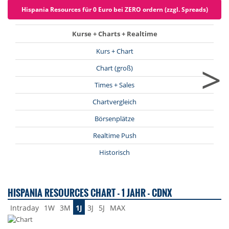
Hispania Resources für 0 Euro bei ZERO ordern (zzgl. Spreads)
Kurse + Charts + Realtime
Kurs + Chart
>
Chart (groß)
Times + Sales
Chartvergleich
Börsenplätze
Realtime Push
Historisch
HISPANIA RESOURCES CHART - 1 JAHR - CDNX
Intraday
1W
3M
1J
3J
5J
MAX