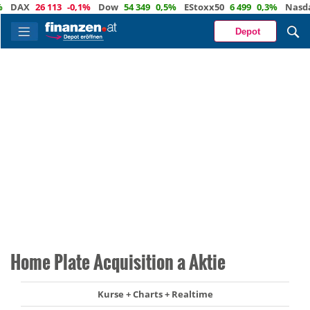
AX
26 113
-0,1%
Dow
54 349
0,5%
EStoxx50
6 499
0,3%
Nasdaq
Depot
Home Plate Acquisition a Aktie
Kurse + Charts + Realtime