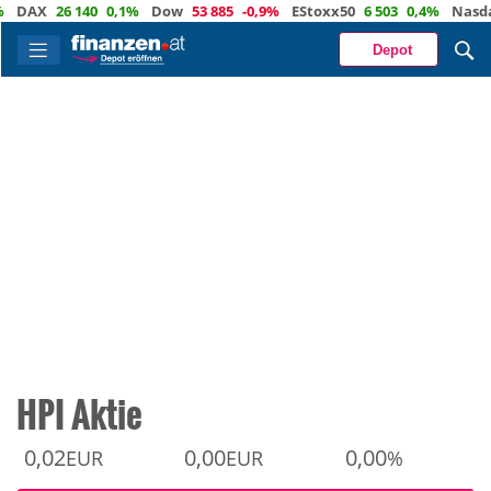
AX
26 140
0,1%
Dow
53 885
-0,9%
EStoxx50
6 503
0,4%
Nasdaq
2
Depot
HPI Aktie
0,02
0,00
0,00
EUR
EUR
%