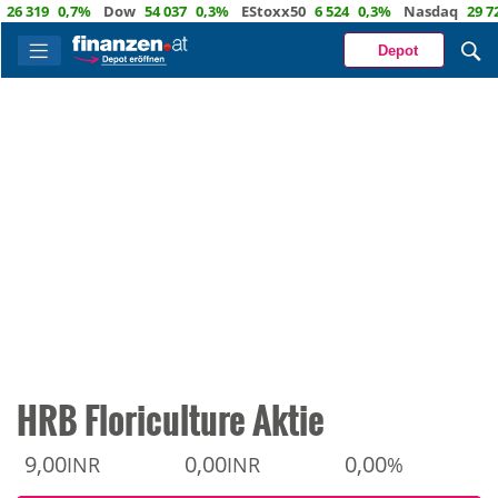
319
0,7%
Dow
54 037
0,3%
EStoxx50
6 524
0,3%
Nasdaq
29 722
1
Depot
HRB Floriculture Aktie
9,00
0,00
0,00
INR
INR
%