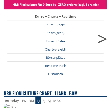
HRB Floriculture für 0 Euro bei ZERO ordern (zzgl. Spreads)
Kurse + Charts + Realtime
Kurs + Chart
>
Chart (groß)
Times + Sales
Chartvergleich
Börsenplätze
Realtime Push
Historisch
HRB FLORICULTURE CHART - 1 JAHR - BOM
Intraday
1W
3M
1J
3J
5J
MAX