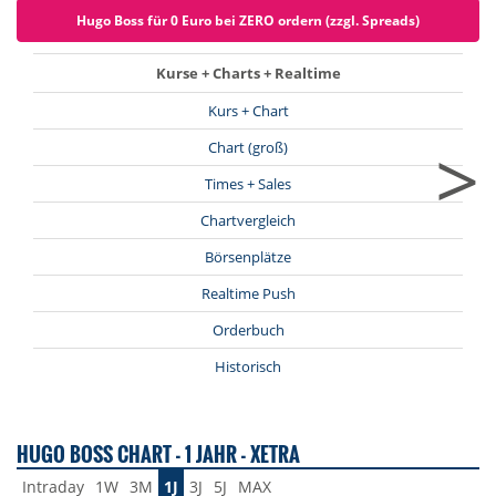
Hugo Boss für 0 Euro bei ZERO ordern (zzgl. Spreads)
Kurse + Charts + Realtime
Kurs + Chart
>
Chart (groß)
Times + Sales
Chartvergleich
Börsenplätze
Realtime Push
Orderbuch
Historisch
HUGO BOSS CHART - 1 JAHR - XETRA
Intraday
1W
3M
1J
3J
5J
MAX