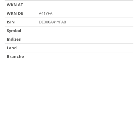
WKN AT
WKN DE
A41YFA
ISIN
DE000A41YFA8
Symbol
Indizes
Land
Branche