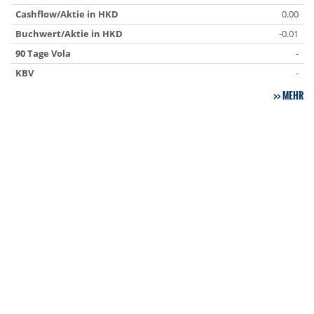
Cashflow/Aktie in HKD
0.00
Buchwert/Aktie in HKD
-0.01
90 Tage Vola
-
KBV
-
MEHR