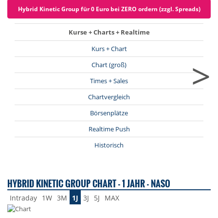
Hybrid Kinetic Group für 0 Euro bei ZERO ordern (zzgl. Spreads)
Kurse + Charts + Realtime
Kurs + Chart
>
Chart (groß)
Times + Sales
Chartvergleich
Börsenplätze
Realtime Push
Historisch
HYBRID KINETIC GROUP CHART - 1 JAHR - NASO
Intraday
1W
3M
1J
3J
5J
MAX