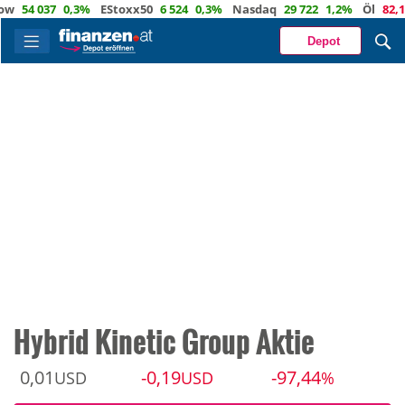
4 037
0,3%
EStoxx50
6 524
0,3%
Nasdaq
29 722
1,2%
Öl
82,1
-0,
Depot
Hybrid Kinetic Group Aktie
0,01
-0,19
-97,44
USD
USD
%