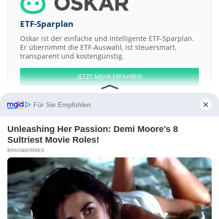
ETF-Sparplan
Oskar ist der einfache und intelligente ETF-Sparplan.
Er übernimmt die ETF-Auswahl, ist steuersmart,
transparent und kostengünstig.
JETZT MEHR ERFAHREN
Für Sie Empfohlen
Unleashing Her Passion: Demi Moore's 8
Aktien ATX
DAX
EuroStoxx 50
Dow Jones
NASDAQ 100
Nikkei 225
Sultriest Movie Roles!
S&P 500
BRAINBERRIES
Weitere Aktien:
Reed Resources
LBi International
Hanmi Pharm
Global Enterprises
Group
Trius Therapeutics
Kontakt
-
Impressum
-
Werbung
-
Barrierefreiheit
Sitemap
-
Datenschutz
-
Disclaimer
-
AGB
-
Privatsphäre-Einstellungen