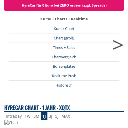
HyreCar für 0 Euro bei ZERO ordern (zzgl. Spreads)
Kurse + Charts + Realtime
Kurs + Chart
>
Chart (groß)
Times + Sales
Chartvergleich
Börsenplätze
Realtime Push
Historisch
HYRECAR CHART - 1 JAHR - XQTX
Intraday
1W
3M
1J
3J
5J
MAX