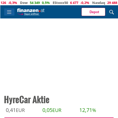
-0,3%
Dow
54 349
0,5%
EStoxx50
6 477
-0,2%
Nasdaq
29 488
-0,
Depot
HyreCar Aktie
0,41
0,05
12,71
EUR
EUR
%