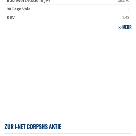
Buchwert/Aktie in JPY
1 265.76
90 Tage Vola
-
KBV
1.48
MEHR
ZUR I-NET CORPSHS AKTIE