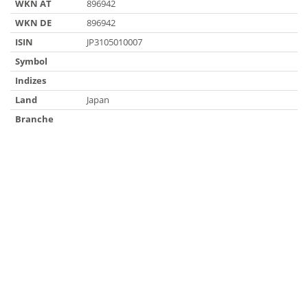
WKN AT
896942
WKN DE
896942
ISIN
JP3105010007
Symbol
Indizes
Land
Japan
Branche