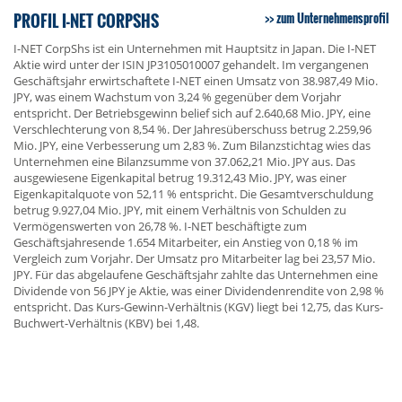
PROFIL I-NET CORPSHS
zum Unternehmensprofil
I-NET CorpShs ist ein Unternehmen mit Hauptsitz in Japan. Die I-NET
Aktie wird unter der ISIN JP3105010007 gehandelt. Im vergangenen
Geschäftsjahr erwirtschaftete I-NET einen Umsatz von 38.987,49 Mio.
JPY, was einem Wachstum von 3,24 % gegenüber dem Vorjahr
entspricht. Der Betriebsgewinn belief sich auf 2.640,68 Mio. JPY, eine
Verschlechterung von 8,54 %. Der Jahresüberschuss betrug 2.259,96
Mio. JPY, eine Verbesserung um 2,83 %. Zum Bilanzstichtag wies das
Unternehmen eine Bilanzsumme von 37.062,21 Mio. JPY aus. Das
ausgewiesene Eigenkapital betrug 19.312,43 Mio. JPY, was einer
Eigenkapitalquote von 52,11 % entspricht. Die Gesamtverschuldung
betrug 9.927,04 Mio. JPY, mit einem Verhältnis von Schulden zu
Vermögenswerten von 26,78 %. I-NET beschäftigte zum
Geschäftsjahresende 1.654 Mitarbeiter, ein Anstieg von 0,18 % im
Vergleich zum Vorjahr. Der Umsatz pro Mitarbeiter lag bei 23,57 Mio.
JPY. Für das abgelaufene Geschäftsjahr zahlte das Unternehmen eine
Dividende von 56 JPY je Aktie, was einer Dividendenrendite von 2,98 %
entspricht. Das Kurs-Gewinn-Verhältnis (KGV) liegt bei 12,75, das Kurs-
Buchwert-Verhältnis (KBV) bei 1,48.