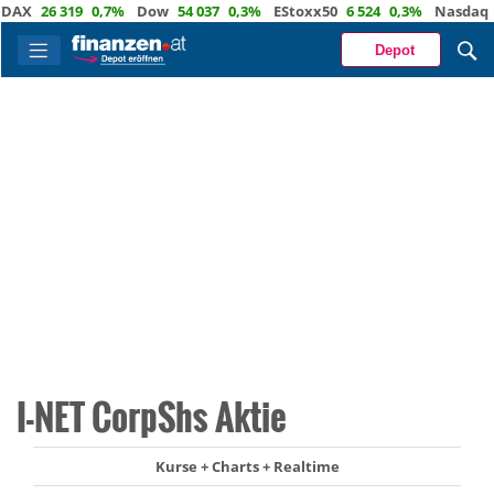
26 319
0,7%
Dow
54 037
0,3%
EStoxx50
6 524
0,3%
Nasdaq
29 7
Depot
I-NET CorpShs Aktie
Kurse + Charts + Realtime