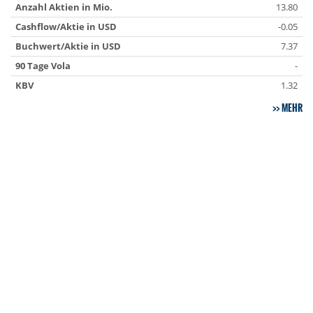
Anzahl Aktien in Mio.
13.80
Cashflow/Aktie in USD
-0.05
Buchwert/Aktie in USD
7.37
90 Tage Vola
-
KBV
1.32
MEHR