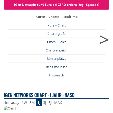
iGen Networks für 0 Euro bei ZERO ordern (zzgl. Spreads)
Kurse + Charts + Realtime
Kurs + Chart
>
Chart (groß)
Times + Sales
Chartvergleich
Börsenplätze
Realtime Push
Historisch
IGEN NETWORKS CHART - 1 JAHR - NASO
Intraday
1W
3M
1J
3J
5J
MAX