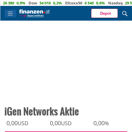
380
0,9%
Dow
54 010
0,2%
EStoxx50
6 540
0,6%
Nasdaq
29 554
0
Depot
iGen Networks Aktie
0,00
0,00
0,00
USD
USD
%