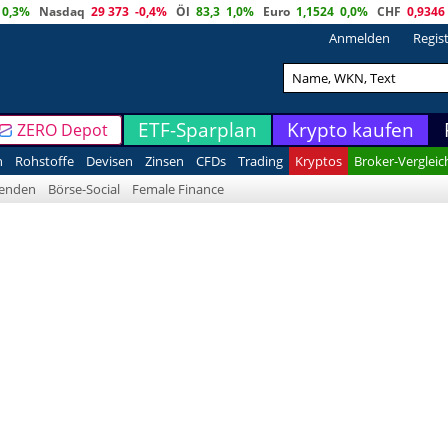
0,3%
Nasdaq
29 373
-0,4%
Öl
83,3
1,0%
Euro
1,1524
0,0%
CHF
0,9346
Anmelden
Regis
ETF-Sparplan
Krypto kaufen
ZERO Depot
n
Rohstoffe
Devisen
Zinsen
CFDs
Trading
Kryptos
Broker-Vergleic
denden
Börse-Social
Female Finance