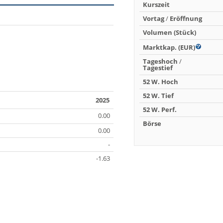
Kurszeit
Vortag
/
Eröffnung
Volumen (Stück)
Marktkap. (EUR)
Tageshoch
/
Tagestief
52 W. Hoch
52 W. Tief
2025
52 W. Perf.
0.00
Börse
0.00
-
-1.63