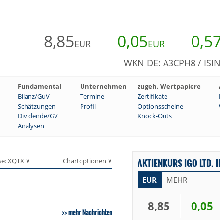
8,85
0,05
0,5
EUR
EUR
WKN DE: A3CPH8 / ISI
Fundamental
Unternehmen
zugeh. Wertpapiere
Bilanz/GuV
Termine
Zertifikate
Schätzungen
Profil
Optionsscheine
Dividende/GV
Knock-Outs
Analysen
se: XQTX ∨
Chartoptionen ∨
AKTIENKURS IGO LTD. I
EUR
MEHR
8,85
0,05
mehr Nachrichten