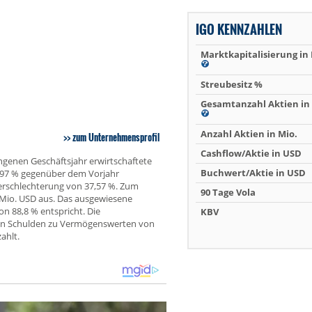
IGO KENNZAHLEN
Marktkapitalisierung in
Streubesitz %
Gesamtanzahl Aktien in 
Anzahl Aktien in Mio.
zum Unternehmensprofil
Cashflow/Aktie in USD
ngenen Geschäftsjahr erwirtschaftete
Buchwert/Aktie in USD
,97 % gegenüber dem Vorjahr
 Verschlechterung von 37,57 %. Zum
90 Tage Vola
 Mio. USD aus. Das ausgewiesene
on 88,8 % entspricht. Die
KBV
von Schulden zu Vermögenswerten von
ahlt.