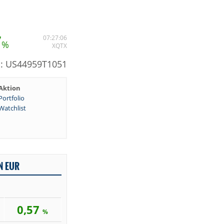
7
07:27:06
%
XQTX
N: US44959T1051
Aktion
Portfolio
Watchlist
N EUR
0,57
%