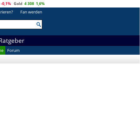
-0,1%
Gold
4 308
1,6%
trieren?
Fan werden
Ratgeber
he
Forum