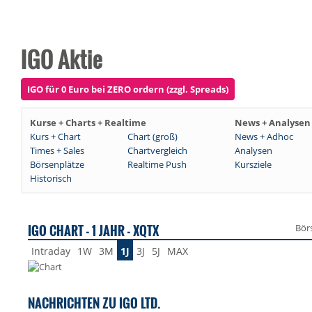
IGO Aktie
IGO für 0 Euro bei ZERO ordern (zzgl. Spreads)
Kurse + Charts + Realtime
News + Analysen
Kurs + Chart
Chart (groß)
News + Adhoc
Times + Sales
Chartvergleich
Analysen
Börsenplätze
Realtime Push
Kursziele
Historisch
IGO CHART - 1 JAHR - XQTX
Bör
Intraday
1W
3M
1J
3J
5J
MAX
NACHRICHTEN ZU IGO LTD.