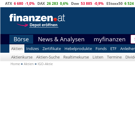
ATX
6 680
-1,0%
DAX
26 283
0,6%
Dow
53 885
-0,9%
EStoxx50
6 524
Börse
News & Analysen
myfinanzen
Aktien
Indizes
Zertifikate
Hebelprodukte
Fonds
ETF
Anleihe
Aktienkurse
Aktien-Suche
Realtimekurse
Listen
Termine
Divi
Home
»
Aktien
»
IGO-Aktie