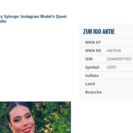
ZUR IGO AKTIE
WKN AT
WKN DE
A3CPH8
ISIN
US44959T1051
Symbol
IIDDY
Indizes
Land
Branche