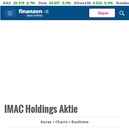
AX
26 319
0,7%
Dow
54 037
0,3%
EStoxx50
6 524
0,3%
Nasdaq
2
Depot
IMAC Holdings Aktie
Kurse + Charts + Realtime