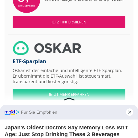
JETZT INFORMIEREN
ETF-Sparplan
Oskar ist der einfache und intelligente ETF-Sparplan.
Er übernimmt die ETF-Auswahl, ist steuersmart,
transparent und kostengünstig.
JETZT MEHR ERFAHREN
Für Sie Empfohlen
Japan's Oldest Doctors Say Memory Loss Isn't
Aktien ATX
DAX
EuroStoxx 50
Dow Jones
NASDAQ 100
Nikkei 225
Age: Just Stop Drinking These 3 Beverages
S&P 500