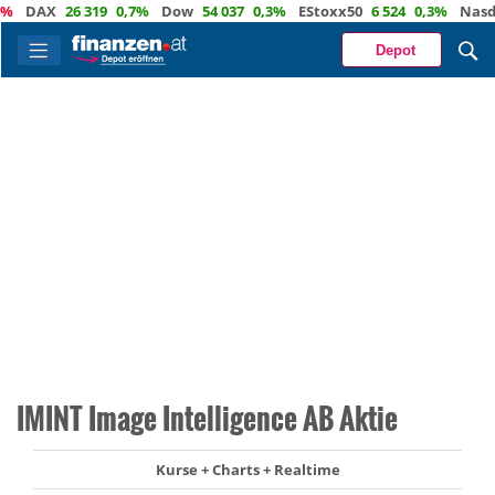
DAX
26 319
0,7%
Dow
54 037
0,3%
EStoxx50
6 524
0,3%
Nasdaq
Depot
IMINT Image Intelligence AB Aktie
Kurse + Charts + Realtime