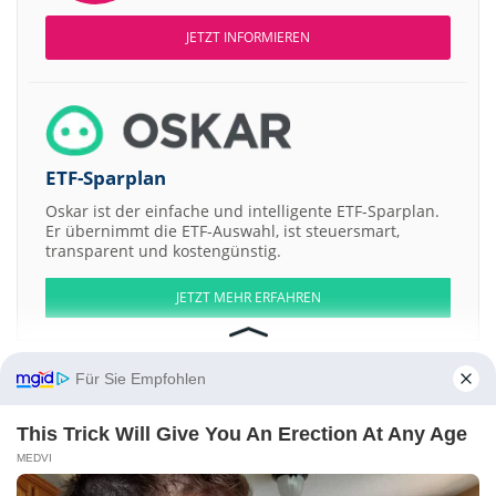
JETZT INFORMIEREN
ETF-Sparplan
Oskar ist der einfache und intelligente ETF-Sparplan.
Er übernimmt die ETF-Auswahl, ist steuersmart,
transparent und kostengünstig.
JETZT MEHR ERFAHREN
Für Sie Empfohlen
Aktien ATX
DAX
EuroStoxx 50
Dow Jones
NASDAQ 100
Nikkei 225
This Trick Will Give You An Erection At Any Age
S&P 500
MEDVI
Weitere Aktien: